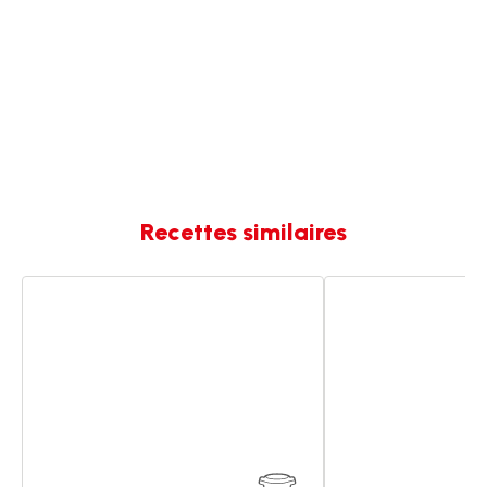
Recettes similaires
Margarita
Margarita
fraise