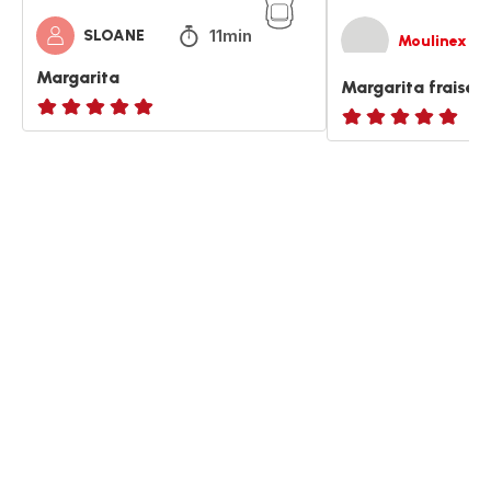
11min
SLOANE
Moulinex
Margarita
Margarita fraise
ratings.NaN
ratings.NaN