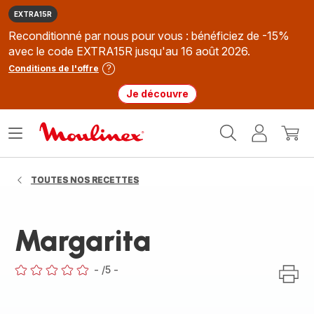
EXTRA15R
Reconditionné par nous pour vous : bénéficiez de -15%
avec le code EXTRA15R jusqu'au 16 août 2026.
Conditions de l'offre
Je découvre
Accueil
Ouvrir
Mon
Mon
Moulinex
le
compte
panie
menu
TOUTES NOS RECETTES
Margarita
-
/5
-
ratings.0