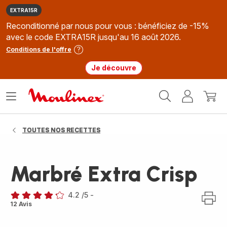
EXTRA15R
Reconditionné par nous pour vous : bénéficiez de -15%
avec le code EXTRA15R jusqu'au 16 août 2026.
Conditions de l'offre
Je découvre
Accueil
Ouvrir
Mon
Mon
Moulinex
le
compte
panie
menu
TOUTES NOS RECETTES
Marbré Extra Crisp
4.2
/5
-
ratings.4.2
12 Avis