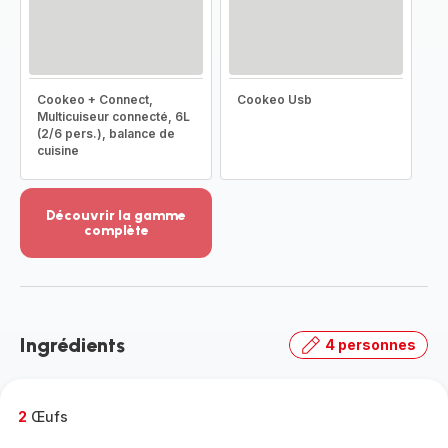
Cookeo + Connect,
Cookeo Usb
Multicuiseur connecté, 6L
(2/6 pers.), balance de
cuisine
Découvrir la gamme
complète
Voir
plus...
-
Découvrir
la
Ingrédients
4 personnes
gamme
complète
-
2
Œufs