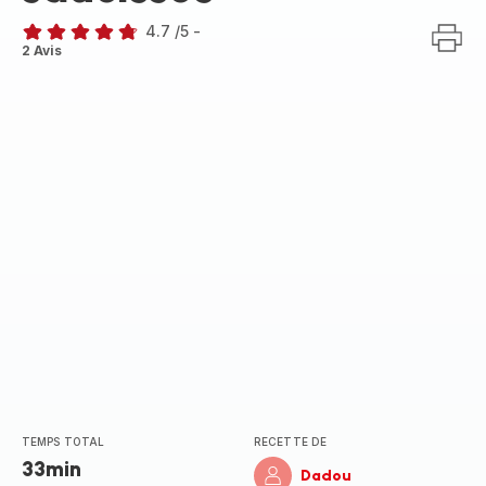
4.7
/5
-
ratings.4.7
2 Avis
TEMPS TOTAL
RECETTE DE
33min
Dadou