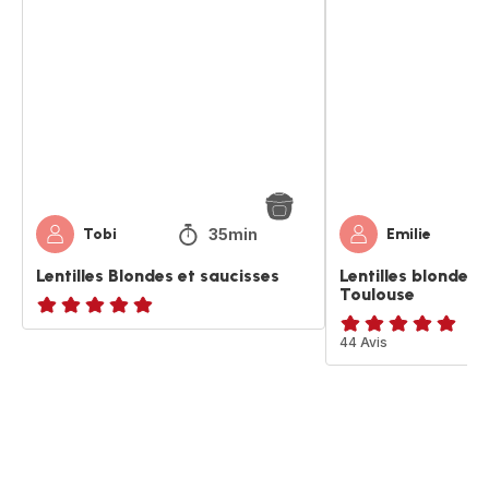
Blondes
blondes
et
saucisses
saucisses
de
Toulouse
35min
Tobi
Emilie
Lentilles Blondes et saucisses
Lentilles blondes 
Toulouse
ratings.NaN
ratings.4.9
44 Avis