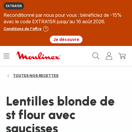
EXTRA15R
Reconditionné par nous pour vous : bénéficiez de -15%
avec le code EXTRA15R jusqu'au 16 août 2026.
Conditions de l'offre
Je découvre
Accueil
Ouvrir
Mon
Mon
Moulinex
le
compte
panie
menu
TOUTES NOS RECETTES
Lentilles blonde de
st flour avec
saucisses