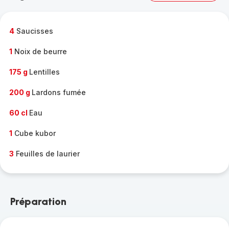
complète
-
4
Saucisses
1
Noix de beurre
175 g
Lentilles
200 g
Lardons fumée
60 cl
Eau
1
Cube kubor
3
Feuilles de laurier
Préparation