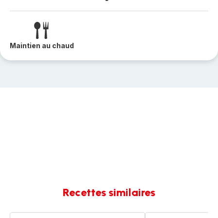
Maintien au chaud
Recettes similaires
Lentilles
Lentilles