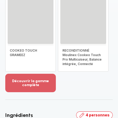
COOKEO TOUCH
RECONDITIONNÉ
GRAMEEZ
Moulinex Cookeo Touch
Pro Multicuiseur, Balance
intégrée, Connecté
Découvrir la gamme
complète
Voir
plus...
-
Découvrir
la
Ingrédients
4 personnes
gamme