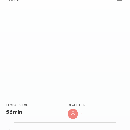
ratings.4.5
10 Avis
TEMPS TOTAL
RECETTE DE
56min
-