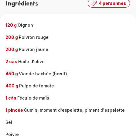
Ingrédients
4 personnes
gamme
complète
-
120 g
Oignon
200 g
Poivron rouge
200 g
Poivron jaune
2 càs
Huile d'olive
450 g
Viande hachée (bœuf)
400 g
Pulpe de tomate
1 càs
Fécule de maïs
1 pincée
Cumin, moment d'espelette, piment d'espelette
Sel
Poivre