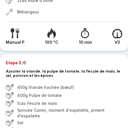
2càs Huile d'olive
Mélangeur
Manual P
100 °C
10 min
V3
Etape 3
/6
Ajouter la viande, la pulpe de tomate, la fécule de maïs, le
sel, poivron et les épices
450g Viande hachée (bœuf)
400g Pulpe de tomate
1càs Fécule de maïs
1pincée Cumin, moment d'espelette, piment
d'espelette
Sel