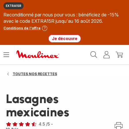
EXTRA15R
Reconditionné par nous pour vous : bénéficiez de -15%
avec le code EXTRA15R jusqu'au 16 août 2026.
Conditions de l'offre
Je découvre
Accueil
Ouvrir
Mon
Mon
Moulinex
le
compte
panie
menu
TOUTES NOS RECETTES
Lasagnes
mexicaines
4.5
/5
-