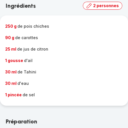
la
Ingrédients
2 personnes
gamme
complète
-
250 g
de pois chiches
90 g
de carottes
25 ml
de jus de citron
1 gousse
d'ail
30 ml
de Tahini
30 ml
d'eau
1 pincée
de sel
Préparation