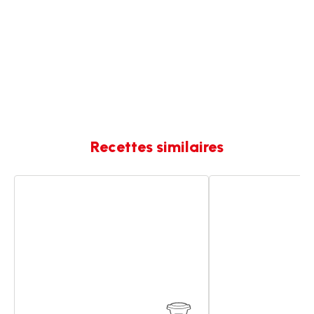
Recettes similaires
Houmous
Houmous
de
de
carottes
Carotte