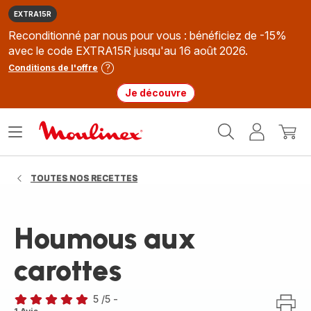
EXTRA15R
Reconditionné par nous pour vous : bénéficiez de -15%
avec le code EXTRA15R jusqu'au 16 août 2026.
Conditions de l'offre
Je découvre
Accueil
Ouvrir
Mon
Mon
Moulinex
le
compte
panie
menu
TOUTES NOS RECETTES
Houmous aux
carottes
5
/5
-