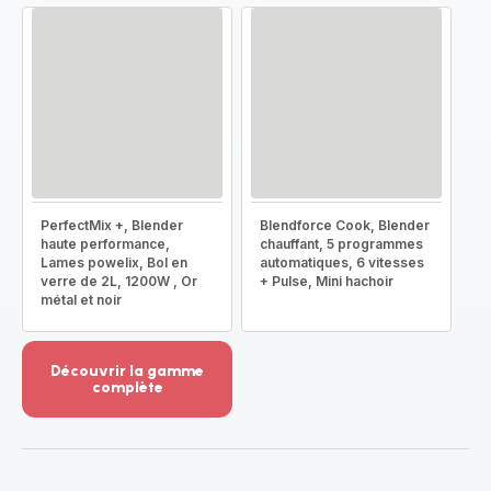
PerfectMix +, Blender
Blendforce Cook, Blender
haute performance,
chauffant, 5 programmes
Lames powelix, Bol en
automatiques, 6 vitesses
verre de 2L, 1200W , Or
+ Pulse, Mini hachoir
métal et noir
Découvrir la gamme
complète
Voir
plus...
-
Découvrir