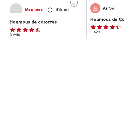
An'So
43min
Moulinex
Houmous de Caro
Houmous de carottes
ratings.4.3
5 Avis
ratings.4.5
3 Avis