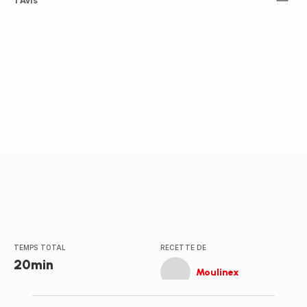
Avis
1 Avis
5
étoiles
(moyenne)
TEMPS TOTAL
RECETTE DE
20min
Moulinex