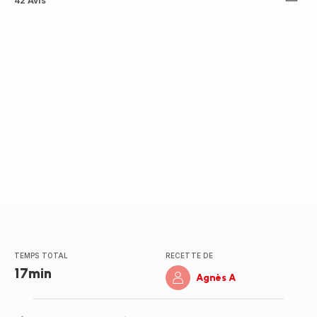
ratings.4.9
42 Avis
TEMPS TOTAL
RECETTE DE
17min
Agnès A