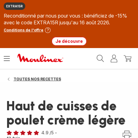
EXTRA15R
Reconditionné par nous pour vous : bénéficiez de -15%
avec le code EXTRA15R jusqu'au 16 août 2026.
Conditions de l'offre
Je découvre
Accueil
Ouvrir
Mon
Mon
Moulinex
le
compte
panie
menu
TOUTES NOS RECETTES
Haut de cuisses de
poulet crème légère
4.9
/5
-