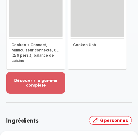
Cookeo + Connect,
Cookeo Usb
Multicuiseur connecté, 6L
(2/6 pers.), balance de
cuisine
Découvrir la gamme
complète
Voir
plus...
-
Découvrir
la
Ingrédients
6 personnes
gamme
complète
-