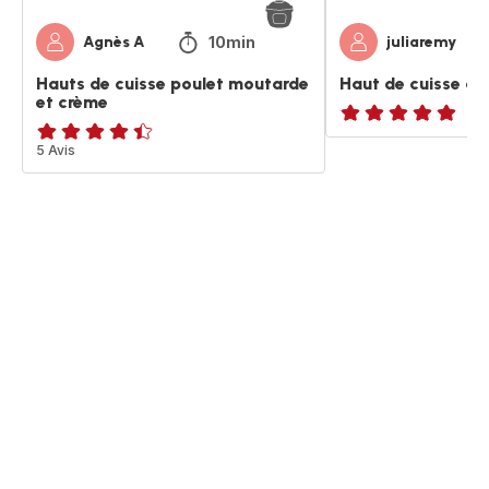
10min
Agnès A
juliaremy
Hauts de cuisse poulet moutarde
Haut de cuisse à 
et crème
ratings.NaN
ratings.4.4
5 Avis