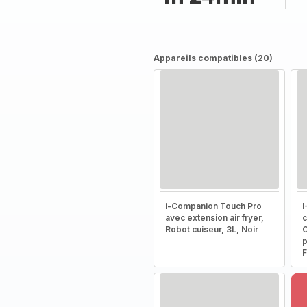
Appareils compatibles (20)
i-Companion Touch Pro
I
avec extension air fryer,
c
Robot cuiseur, 3L, Noir
C
p
F