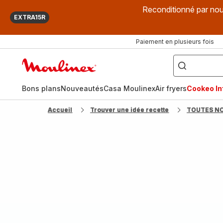
Reconditionné par nou
EXTRA15R
Paiement en plusieurs fois
["Que
recherchez-
Accueil
vous
?",
Moulinex
"Cookeo",
"Air
fryer",
Bons plans
Nouveautés
Casa Moulinex
Air fryers
Cookeo Inf
"Companion"]
Accueil
Trouver une idée recette
TOUTES N