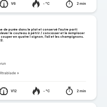
V6
- °C
2 min
 de purée dans le plat et conservé l’autre parti
nlever le couteau à pétrir / concasser et le remplacer
 couper en quatre l oignon, l’ail et les champignons.
12.
brun
ltrablade »
V12
- °C
2 min