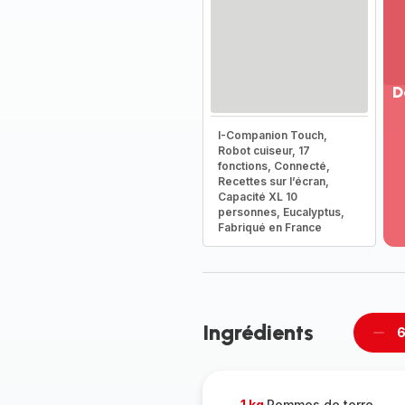
D
Vo
I-Companion Touch,
pl
Robot cuiseur, 17
-
fonctions, Connecté,
Dé
Recettes sur l’écran,
Capacité XL 10
la
personnes, Eucalyptus,
g
Fabriqué en France
co
-
Ingrédients
6
Supp
per
1 kg
Pommes de terre