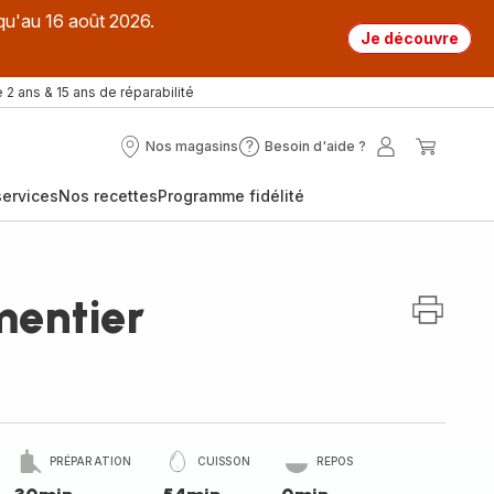
qu'au 16 août 2026.
Je découvre
 2 ans & 15 ans de réparabilité
Nos magasins
Besoin d'aide ?
Nos
Besoin
Mon
Mon
magasins
d'aide
compte
panier
ervices
Nos recettes
Programme fidélité
?
mentier
PRÉPARATION
CUISSON
REPOS