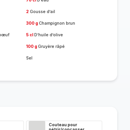
2
Gousse d’ail
300 g
Champignon brun
 bœuf
5 cl
D’huile d’olive
100 g
Gruyère râpé
Sel
Couteau pour
pétrir/concasser