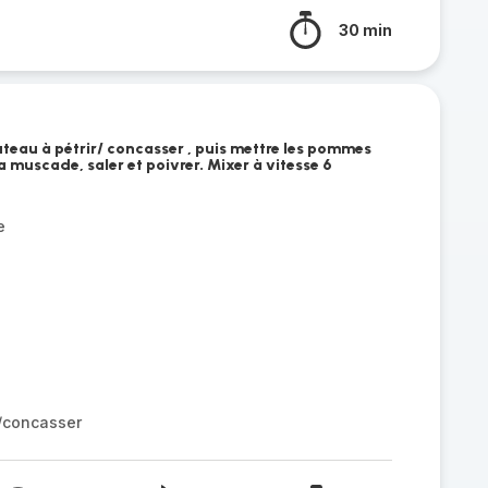
30 min
outeau à pétrir/ concasser , puis mettre les pommes
, la muscade, saler et poivrer. Mixer à vitesse 6
e
r/concasser