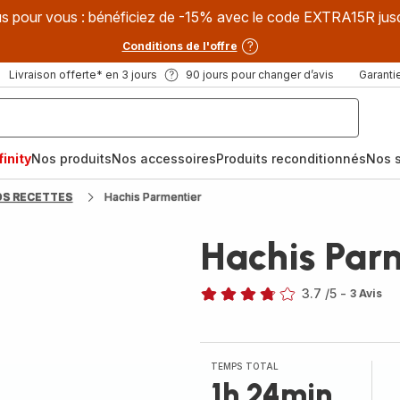
s pour vous : bénéficiez de -15% avec le code EXTRA15R jus
Conditions de l'offre
Livraison offerte* en 3 jours
90 jours pour changer d’avis
Garantie
inity
Nos produits
Nos accessoires
Produits reconditionnés
Nos s
OS RECETTES
Hachis Parmentier
Hachis Par
3.7
/5
-
3 Avis
ratings.3.7
TEMPS TOTAL
1h 24min