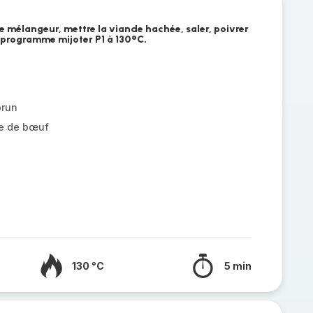
e mélangeur, mettre la viande hachée, saler, poivrer
le programme mijoter P1 à 130°C.
brun
e de bœuf
130 °C
5 min