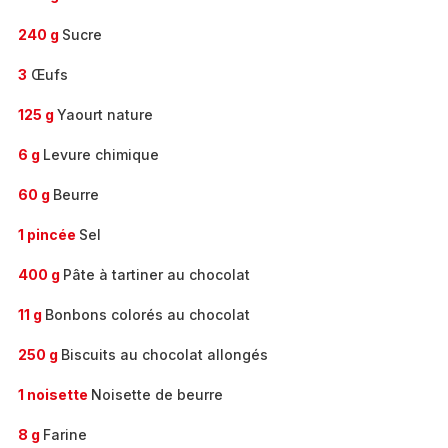
240 g
Sucre
3
Œufs
125 g
Yaourt nature
6 g
Levure chimique
60 g
Beurre
1 pincée
Sel
400 g
Pâte à tartiner au chocolat
11 g
Bonbons colorés au chocolat
250 g
Biscuits au chocolat allongés
1 noisette
Noisette de beurre
8 g
Farine