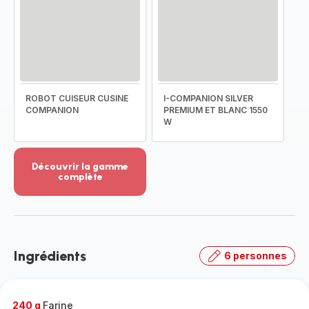
ROBOT CUISEUR CUSINE
I-COMPANION SILVER
COMPANION
PREMIUM ET BLANC 1550
W
Découvrir la gamme
complète
Voir
plus...
-
Découvrir
la
Ingrédients
6 personnes
gamme
complète
-
240 g
Farine