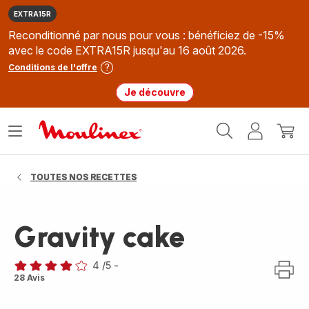
EXTRA15R
Reconditionné par nous pour vous : bénéficiez de -15%
avec le code EXTRA15R jusqu'au 16 août 2026.
Conditions de l'offre
Je découvre
Accueil
Ouvrir
Mon
Mon
Moulinex
le
compte
panie
menu
TOUTES NOS RECETTES
Gravity cake
4
/5
-
Avis
28 Avis
4
étoiles