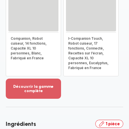
Companion, Robot
I-Companion Touch,
cuiseur, 14 fonctions,
Robot cuiseur, 17
Capacité XL 10
fonctions, Connecté,
personnes, Blanc,
Recettes sur l’écran,
Fabriqué en France
Capacité XL 10
personnes, Eucalyptus,
Fabriqué en France
Découvrir la gamme
complète
Voir
plus...
-
Découvrir
la
Ingrédients
1 pièce
gamme