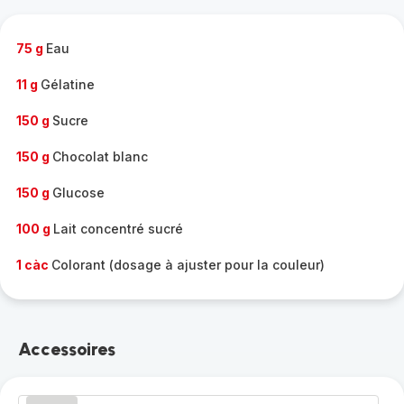
complète
-
75 g
Eau
11 g
Gélatine
150 g
Sucre
150 g
Chocolat blanc
150 g
Glucose
100 g
Lait concentré sucré
1 càc
Colorant (dosage à ajuster pour la couleur)
Accessoires