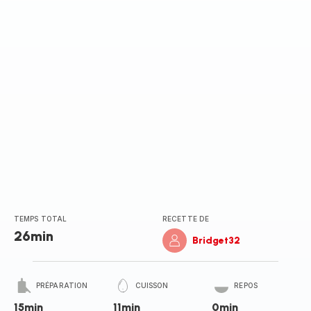
(moyenne)
TEMPS TOTAL
RECETTE DE
26min
Bridget32
PRÉPARATION
CUISSON
REPOS
15min
11min
0min