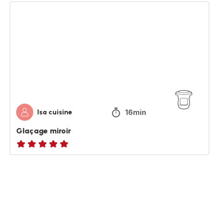
Glaçage
miroir
16min
Isa cuisine
Glaçage miroir
ratings.NaN