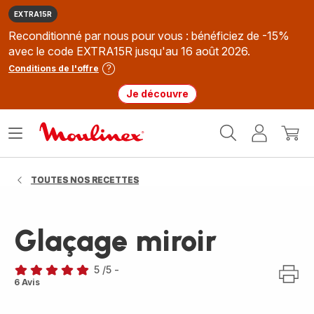
EXTRA15R
Reconditionné par nous pour vous : bénéficiez de -15%
avec le code EXTRA15R jusqu'au 16 août 2026.
Conditions de l'offre
Je découvre
Accueil
Ouvrir
Mon
Mon
Moulinex
le
compte
panie
menu
TOUTES NOS RECETTES
Glaçage miroir
5
/5
-
Avis
6 Avis
5
étoiles