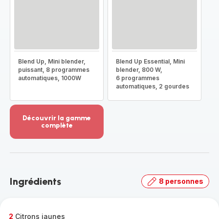
Blend Up, Mini blender,
Blend Up Essential, Mini
puissant, 8 programmes
blender, 800 W,
automatiques, 1000W
6 programmes
automatiques, 2 gourdes
Découvrir la gamme
complète
Voir
plus...
-
Découvrir
la
Ingrédients
8 personnes
gamme
complète
-
2
Citrons jaunes