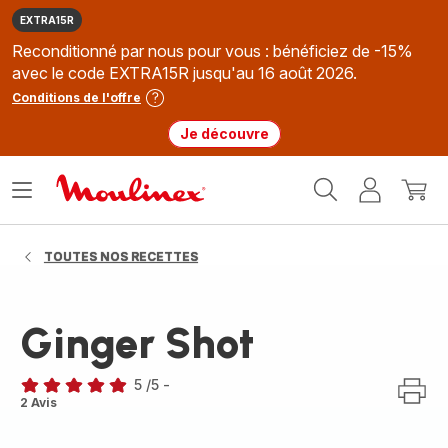
EXTRA15R
Reconditionné par nous pour vous : bénéficiez de -15%
avec le code EXTRA15R jusqu'au 16 août 2026.
Conditions de l'offre
Je découvre
Accueil
Ouvrir
Mon
Mon
Moulinex
le
compte
panie
menu
TOUTES NOS RECETTES
Ginger Shot
5
/5
-
Avis
2 Avis
5
étoiles