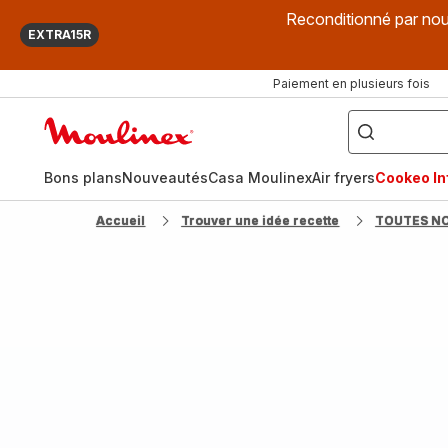
Reconditionné par nou
EXTRA15R
Paiement en plusieurs fois
["Que
recherchez-
Accueil
vous
?",
Moulinex
"Cookeo",
"Air
fryer",
Bons plans
Nouveautés
Casa Moulinex
Air fryers
Cookeo Inf
"Companion"]
Accueil
Trouver une idée recette
TOUTES N