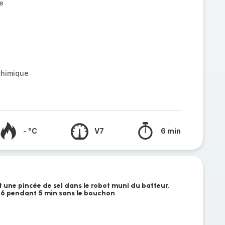
e
chimique
- °C
V7
6 min
t une pincée de sel dans le robot muni du batteur.
e 6 pendant 5 min sans le bouchon