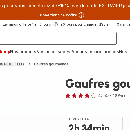
s pour vous : bénéficiez de -15% avec le code EXTRA15R jus
Conditions de l'offre
Livraison offerte* en 3 jours
90 jours pour changer d’avis
Garantie
inity
Nos produits
Nos accessoires
Produits reconditionnés
Nos s
OS RECETTES
Gaufres gourmande
Gaufres g
4.1
/5
-
19 Avis
ratings.4.1
TEMPS TOTAL
2h 34min