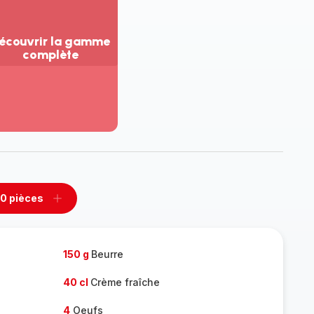
écouvrir la gamme
complète
ir
us...
couvrir
amme
mplète
0 pièces
rimer
Ajouter
es
pièces
150 g
Beurre
40 cl
Crème fraîche
4
Oeufs