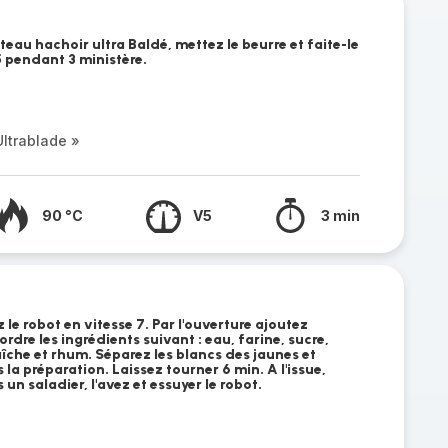
eau hachoir ultra Baldé, mettez le beurre et faite-le
5 pendant 3 ministère.
ltrablade »
90 °C
V5
3 min
 le robot en vitesse 7. Par l'ouverture ajoutez
rdre les ingrédients suivant : eau, farine, sucre,
îche et rhum. Séparez les blancs des jaunes et
la préparation. Laissez tourner 6 min. A l'issue,
un saladier, l'avez et essuyer le robot.