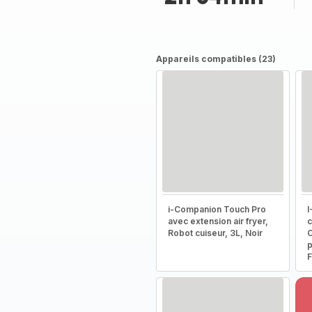
Appareils compatibles (23)
i-Companion Touch Pro
I
avec extension air fryer,
c
Robot cuiseur, 3L, Noir
C
p
F