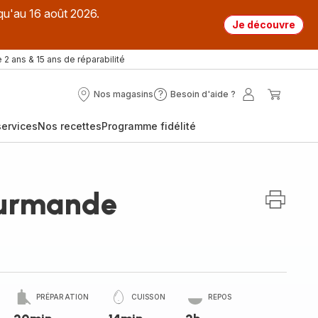
qu'au 16 août 2026.
Je découvre
 2 ans & 15 ans de réparabilité
Nos magasins
Besoin d'aide ?
Nos
Besoin
Mon
Mon
magasins
d'aide
compte
panier
ervices
Nos recettes
Programme fidélité
?
ourmande
PRÉPARATION
CUISSON
REPOS