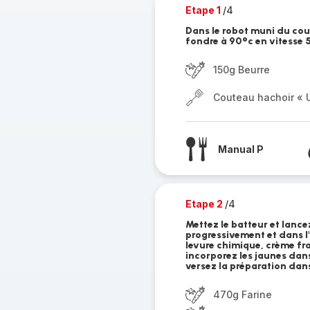
Etape 1
/4
Dans le robot muni du cout
fondre à 90°c en vitesse 
150g Beurre
Couteau hachoir « U
Manual P
Etape 2
/4
Mettez le batteur et lancez
progressivement et dans l'o
levure chimique, crème fra
incorporez les jaunes dans 
versez la préparation dans 
470g Farine