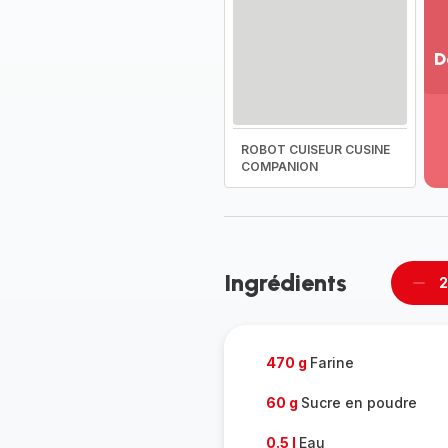
D
Vo
pl
-
ROBOT CUISEUR CUSINE
Dé
COMPANION
la
g
co
-
Ingrédients
2
Supp
pièc
470 g
Farine
60 g
Sucre en poudre
0.5 l
Eau