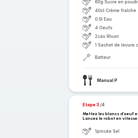
60g Sucre en poudr
40cl Crème fraîche
0.5l Eau
4 Oeufs
2càs Rhum
1 Sachet de levure 
Batteur
Manual P
Etape 3
/4
Mettez les blancs d'oeuf e
Lancez le robot en vitess
1pincée Sel