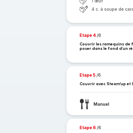
1 œuf
4 c. à soupe de car
Etape 4
/6
Couvrir les ramequins de f
poser dans le fond d'un ré
Etape 5
/6
Couvrir avec Steam’up et l
Manuel
Etape 6
/6