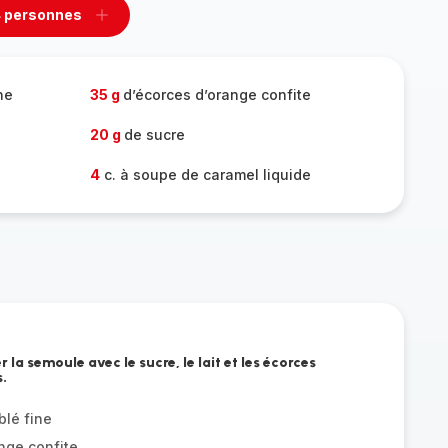
 personnes
rimer
Ajouter
sonnes
personnes
ne
35 g
d’écorces d’orange confite
20 g
de sucre
4
c. à soupe de caramel liquide
la semoule avec le sucre, le lait et les écorces
.
blé fine
nge confite