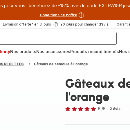
s pour vous : bénéficiez de -15% avec le code EXTRA15R jus
Conditions de l'offre
Livraison offerte* en 3 jours
90 jours pour changer d’avis
Garantie
inity
Nos produits
Nos accessoires
Produits reconditionnés
Nos s
OS RECETTES
Gâteaux de semoule à l'orange
Gâteaux de
l'orange
5
/5
-
2 Avis
Avis
5
étoiles