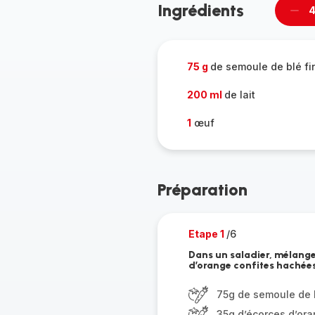
Ingrédients
4
Supp
per
75 g
de semoule de blé fi
200 ml
de lait
1
œuf
Préparation
Etape 1
/6
Dans un saladier, mélanger 
d’orange confites hachées
75g de semoule de 
35g d’écorces d’ora