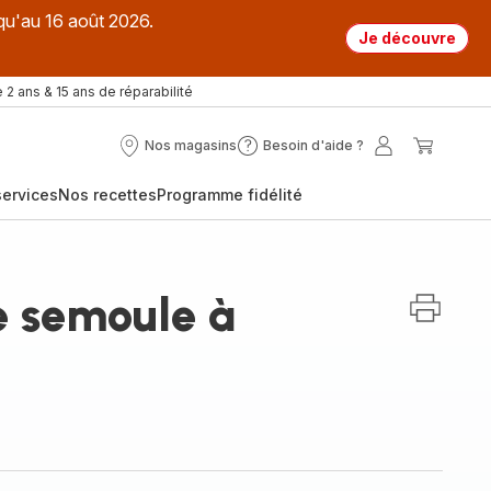
qu'au 16 août 2026.
Je découvre
 2 ans & 15 ans de réparabilité
Nos magasins
Besoin d'aide ?
Nos
Besoin
Mon
Mon
magasins
d'aide
compte
panier
ervices
Nos recettes
Programme fidélité
?
 semoule à