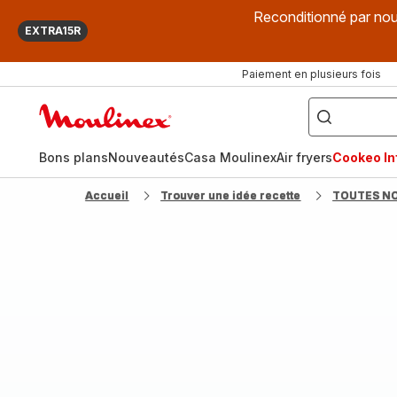
Reconditionné par nou
EXTRA15R
Paiement en plusieurs fois
["Que
recherchez-
Accueil
vous
?",
Moulinex
"Cookeo",
"Air
fryer",
Bons plans
Nouveautés
Casa Moulinex
Air fryers
Cookeo Inf
"Companion"]
Accueil
Trouver une idée recette
TOUTES N