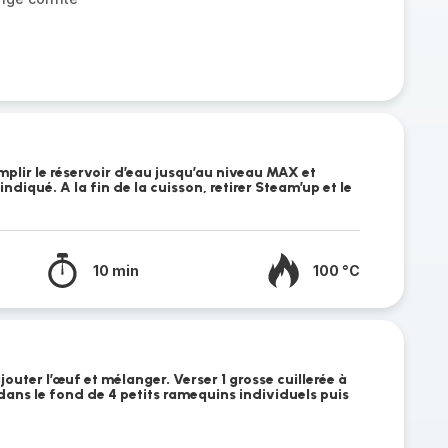
plir le réservoir d’eau jusqu’au niveau MAX et
indiqué. A la fin de la cuisson, retirer Steam’up et le
10 min
100 °C
jouter l’œuf et mélanger. Verser 1 grosse cuillerée à
dans le fond de 4 petits ramequins individuels puis