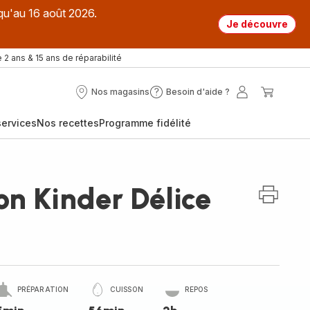
qu'au 16 août 2026.
Je découvre
 2 ans & 15 ans de réparabilité
Nos magasins
Besoin d'aide ?
Nos
Besoin
Mon
Mon
magasins
d'aide
compte
panier
ervices
Nos recettes
Programme fidélité
?
on Kinder Délice
PRÉPARATION
CUISSON
REPOS