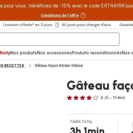
s pour vous : bénéficiez de -15% avec le code EXTRA15R jus
Conditions de l'offre
Livraison offerte* en 3 jours
90 jours pour changer d’avis
Garantie
inity
Nos produits
Nos accessoires
Produits reconditionnés
Nos s
OS RECETTES
Gâteau façon Kinder Délice
Gâteau faç
4
/5
-
11 Avis
Avis
4
étoiles
(moyenne)
TEMPS TOTAL
3h 1min