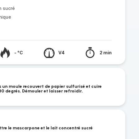
n sucré
mique
- °C
V4
2 min
 un moule recouvert de papier sulfurisé et cuire
0 degrés. Démouler et laisser refroidir.
ttre le mascarpone et le lait concentré sucré