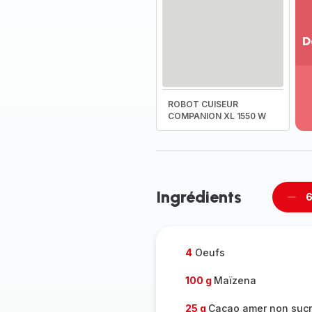
D
Vo
pl
-
ROBOT CUISEUR
Dé
COMPANION XL 1550 W
la
g
co
-
Ingrédients
6
Supp
per
4
Oeufs
100 g
Maïzena
25 g
Cacao amer non suc