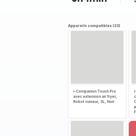
Appareils compatibles (23)
i-Companion Touch Pro
I
avec extension air fryer,
c
Robot cuiseur, 3L, Noir
C
p
F