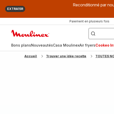
Reconditionné par nou
EXTRA15R
Paiement en plusieurs fois
["Que
recherchez-
Accueil
vous
?",
Moulinex
"Cookeo",
"Air
fryer",
Bons plans
Nouveautés
Casa Moulinex
Air fryers
Cookeo Inf
"Companion"]
Accueil
Trouver une idée recette
TOUTES N