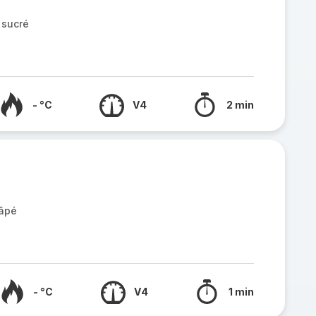
 sucré
- °C
V4
2 min
râpé
- °C
V4
1 min