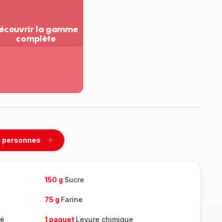
écouvrir la gamme
complète
ir
us...
couvrir
amme
mplète
 personnes
rimer
Ajouter
sonnes
personnes
150 g
Sucre
75 g
Farine
ré
1 paquet
Levure chimique