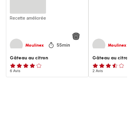
Recette améliorée
55min
Moulinex
Moulinex
Gâteau au citron
Gâteau au citron
Avis
6 Avis
ratings.3.5
2 Avis
4
étoiles
(moyenne)