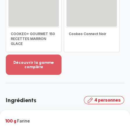
COOKEO+ GOURMET 150
Cookeo Connect Noir
RECETTES MARRON
GLACE
Découvrir la gamme
complète
Voir
plus...
-
Découvrir
la
Ingrédients
4 personnes
gamme
complète
-
100 g
Farine