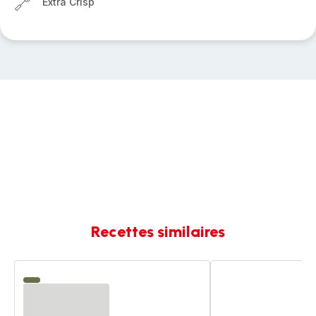
Extra Crisp
Recettes similaires
Gâteau
Gâteau
au
au
citron
citron