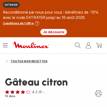
EXTRA15R
Reconditionné par nous pour vous : bénéficiez de -15%
avec le code EXTRA15R jusqu'au 16 août 2026.
Conditions de l'offre
Je découvre
Accueil
Ouvrir
Mon
Mon
Moulinex
le
compte
panie
menu
TOUTES NOS RECETTES
Gâteau citron
4.2
/5
-
ratings.4.2
10 Avis