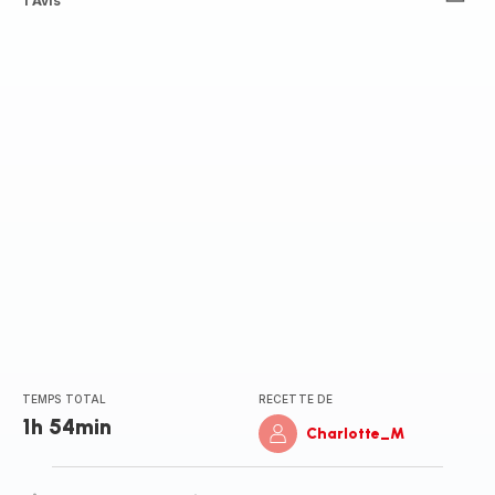
Avis
1 Avis
5
étoiles
(moyenne)
TEMPS TOTAL
RECETTE DE
1h 54min
Charlotte_M