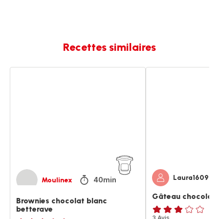
Recettes similaires
Brownies
Gâteau
chocolat
chocolat
blanc
betterave
Laura1609
40min
Moulinex
Gâteau chocolat
Brownies chocolat blanc
betterave
Avis
3 Avis