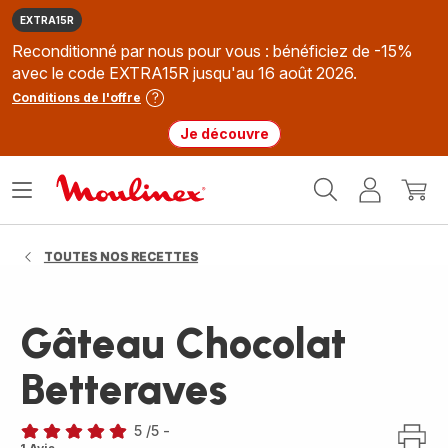
EXTRA15R
Reconditionné par nous pour vous : bénéficiez de -15%
avec le code EXTRA15R jusqu'au 16 août 2026.
Conditions de l'offre
Je découvre
Accueil
Ouvrir
Mon
Mon
Moulinex
le
compte
panie
menu
TOUTES NOS RECETTES
Gâteau Chocolat
Betteraves
5
/5
-