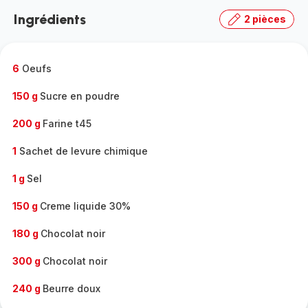
la
Ingrédients
2 pièces
gamme
complète
-
6
Oeufs
150 g
Sucre en poudre
200 g
Farine t45
1
Sachet de levure chimique
1 g
Sel
150 g
Creme liquide 30%
180 g
Chocolat noir
300 g
Chocolat noir
240 g
Beurre doux