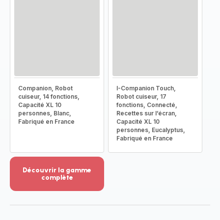
Companion, Robot
I-Companion Touch,
cuiseur, 14 fonctions,
Robot cuiseur, 17
Capacité XL 10
fonctions, Connecté,
personnes, Blanc,
Recettes sur l’écran,
Fabriqué en France
Capacité XL 10
personnes, Eucalyptus,
Fabriqué en France
Découvrir la gamme
complète
Voir
plus...
-
Découvrir