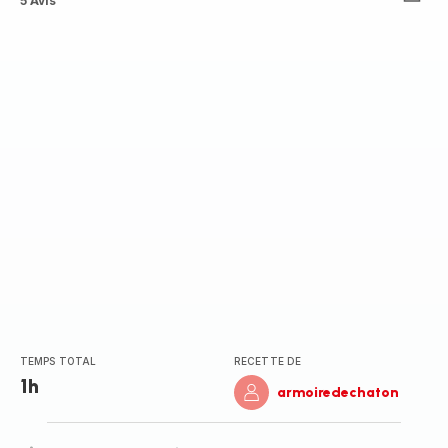
Avis
5 Avis
5
étoiles
(moyenne)
TEMPS TOTAL
RECETTE DE
1h
armoiredechaton