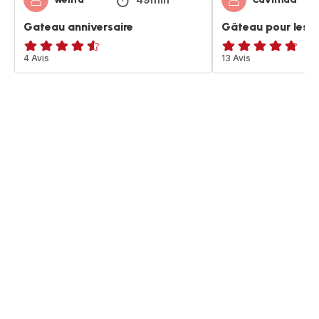
Gateau anniversaire
Gâteau pour les e
ratings.4.5
4 Avis
ratings.4.7
13 Avis