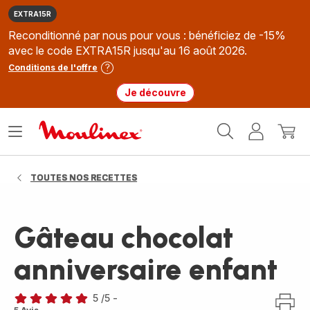
EXTRA15R
Reconditionné par nous pour vous : bénéficiez de -15%
avec le code EXTRA15R jusqu'au 16 août 2026.
Conditions de l'offre
Je découvre
Accueil
Ouvrir
Mon
Mon
Moulinex
le
compte
panie
menu
TOUTES NOS RECETTES
Gâteau chocolat
anniversaire enfant
5
/5
-