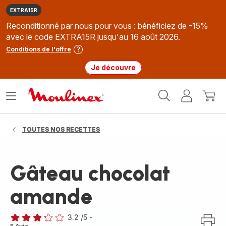
EXTRA15R
Reconditionné par nous pour vous : bénéficiez de -15%
avec le code EXTRA15R jusqu'au 16 août 2026.
Conditions de l'offre
Je découvre
Accueil
Ouvrir
Mon
Mon
Moulinex
le
compte
panie
menu
TOUTES NOS RECETTES
Gâteau chocolat
amande
3.2
/5
-