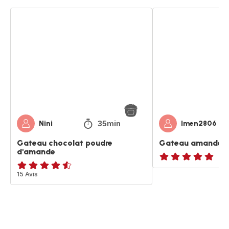
Gateau
Gateau
chocolat
amandes
poudre
chocolat
d'amande
blanc
35min
Nini
Imen2806
Gateau chocolat poudre
Gateau amandes 
d'amande
ratings.NaN
ratings.4.5
15 Avis