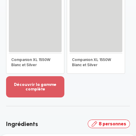
Companion XL 1550W
Companion XL 1550W
Blanc et Silver
Blanc et Silver
Découvrir la gamme
complète
Voir
plus...
-
Découvrir
la
Ingrédients
8 personnes
gamme
complète