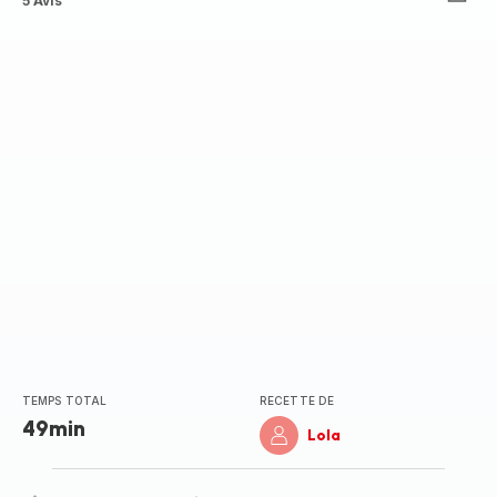
ratings.3.2
5 Avis
TEMPS TOTAL
RECETTE DE
49min
Lola