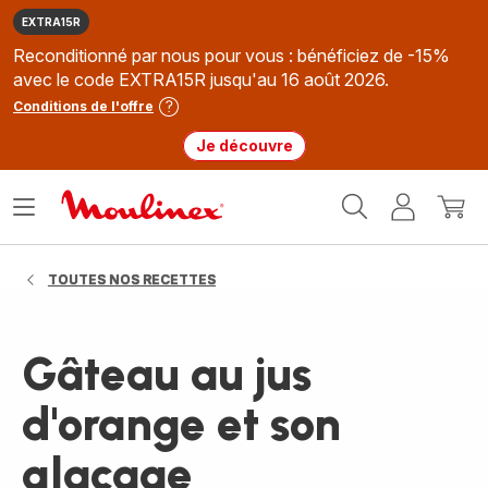
EXTRA15R
Reconditionné par nous pour vous : bénéficiez de -15%
avec le code EXTRA15R jusqu'au 16 août 2026.
Conditions de l'offre
Je découvre
Accueil
Ouvrir
Mon
Mon
Moulinex
le
compte
panie
menu
TOUTES NOS RECETTES
Gâteau au jus
d'orange et son
glaçage