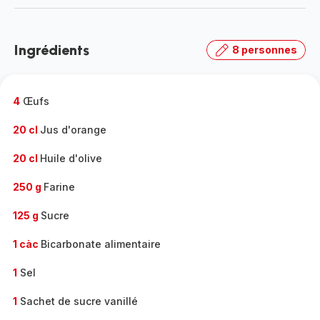
-
Découvrir
la
Ingrédients
8 personnes
gamme
complète
-
4
Œufs
20 cl
Jus d'orange
20 cl
Huile d'olive
250 g
Farine
125 g
Sucre
1 càc
Bicarbonate alimentaire
1
Sel
1
Sachet de sucre vanillé