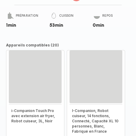
PRÉPARATION
CUISSON
REPOS
1min
53min
0min
Appareils compatibles (20)
i-Companion Touch Pro
I-Companion, Robot
avec extension air fryer,
cuiseur, 14 fonctions,
Robot cuiseur, 3L, Noir
Connecté, Capacité XL 10
personnes, Blanc,
Fabriqué en France