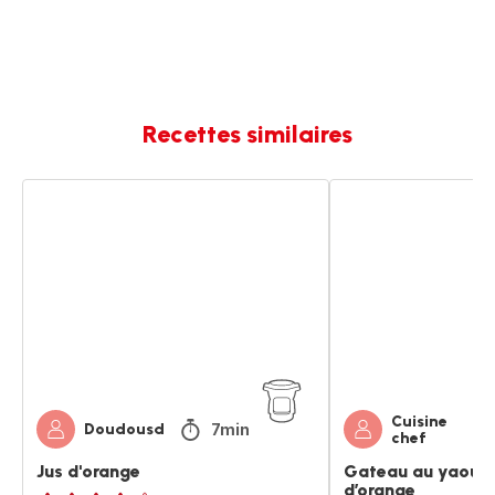
Recettes similaires
Jus
Gateau
d'orange
au
yaourt
et
cuajada
d’orange
Cuisine
7min
Doudousd
chef
Jus d'orange
Gateau au yaourt
d’orange