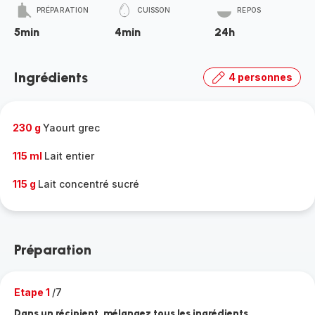
PRÉPARATION
CUISSON
REPOS
5min
4min
24h
Ingrédients
4 personnes
230 g
Yaourt grec
115 ml
Lait entier
115 g
Lait concentré sucré
Préparation
Etape 1
/7
Dans un récipient, mélangez tous les ingrédients.