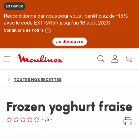
EXTRA15R
Reconditionné par nous pour vous : bénéficiez de -15%
avec le code EXTRA15R jusqu'au 16 août 2026.
Conditions de l'offre
Je découvre
Accueil
Ouvrir
Mon
Mon
Moulinex
le
compte
panie
menu
TOUTES NOS RECETTES
Frozen yoghurt fraise
-
/5
-
ratings.0