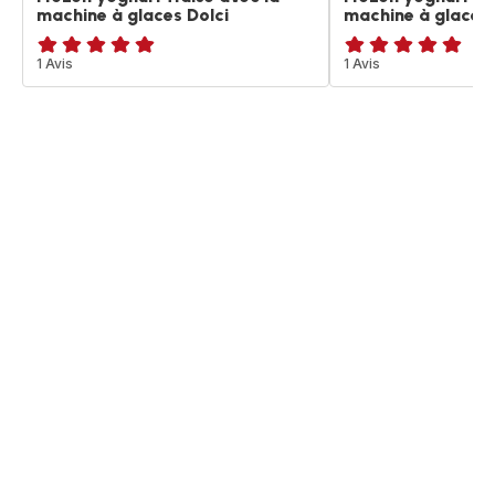
machine à glaces Dolci
machine à glaces 
Avis
1 Avis
Avis
1 Avis
5
5
étoiles
étoiles
(moyenne)
(moyenne)