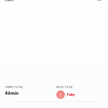
ratings.3.7
5 Avis
TEMPS TOTAL
RECETTE DE
46min
Faby