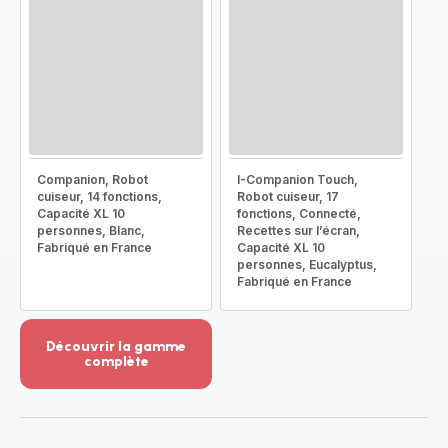
Companion, Robot
I-Companion Touch,
cuiseur, 14 fonctions,
Robot cuiseur, 17
Capacité XL 10
fonctions, Connecté,
personnes, Blanc,
Recettes sur l’écran,
Fabriqué en France
Capacité XL 10
personnes, Eucalyptus,
Fabriqué en France
Découvrir la gamme
complète
Voir
plus...
-
Découvrir