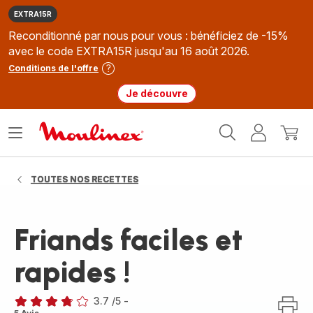
EXTRA15R
Reconditionné par nous pour vous : bénéficiez de -15%
avec le code EXTRA15R jusqu'au 16 août 2026.
Conditions de l'offre
Je découvre
Accueil
Ouvrir
Mon
Mon
Moulinex
le
compte
panie
menu
TOUTES NOS RECETTES
Friands faciles et
rapides !
3.7
/5
-