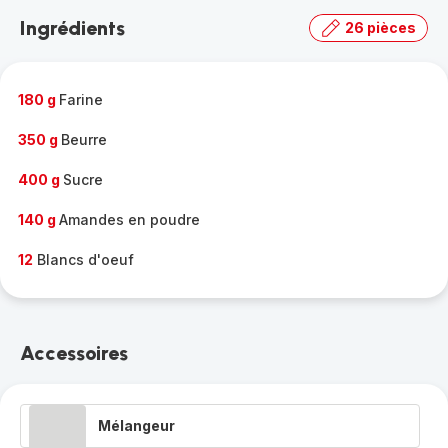
la
Ingrédients
26 pièces
gamme
complète
-
180 g
Farine
350 g
Beurre
400 g
Sucre
140 g
Amandes en poudre
12
Blancs d'oeuf
Accessoires
Mélangeur