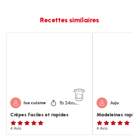
Recettes similaires
Crêpes
Madeleines
faciles
rapides
et
et
rapides
faciles
1h 34min
Isa cuisine
Juju
Crêpes faciles et rapides
Madeleines rapide
ratings.4.9
4 Avis
ratings.4.8
4 Avis