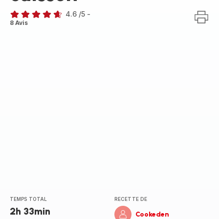
4.6
/5
-
ratings.4.6
8 Avis
TEMPS TOTAL
RECETTE DE
2h 33min
Cookeden