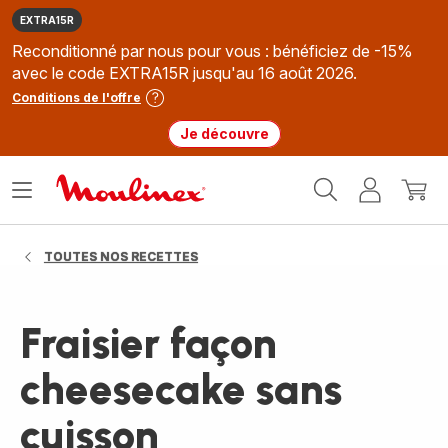
EXTRA15R
Reconditionné par nous pour vous : bénéficiez de -15%
avec le code EXTRA15R jusqu'au 16 août 2026.
Conditions de l'offre
Je découvre
Accueil
Ouvrir
Mon
Mon
Moulinex
le
compte
panie
menu
TOUTES NOS RECETTES
Fraisier façon
cheesecake sans
cuisson