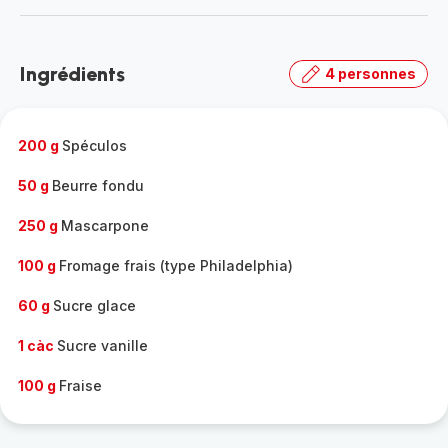
-
Découvrir
la
Ingrédients
4 personnes
gamme
complète
-
200 g
Spéculos
50 g
Beurre fondu
250 g
Mascarpone
100 g
Fromage frais (type Philadelphia)
60 g
Sucre glace
1 càc
Sucre vanille
100 g
Fraise