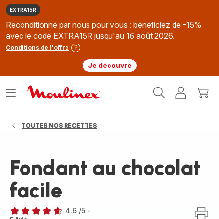
EXTRA15R
Reconditionné par nous pour vous : bénéficiez de -15%
avec le code EXTRA15R jusqu'au 16 août 2026.
Conditions de l'offre
Je découvre
Accueil
Ouvrir
Mon
Mon
Moulinex
le
compte
panie
menu
TOUTES NOS RECETTES
Fondant au chocolat
facile
4.6
/5
-