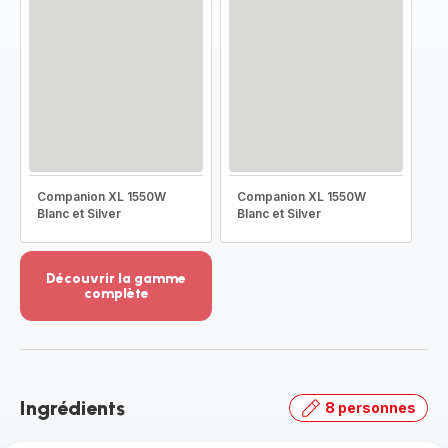
Companion XL 1550W
Companion XL 1550W
Blanc et Silver
Blanc et Silver
Découvrir la gamme
complète
Voir
plus...
-
Découvrir
la
Ingrédients
8 personnes
gamme
complète