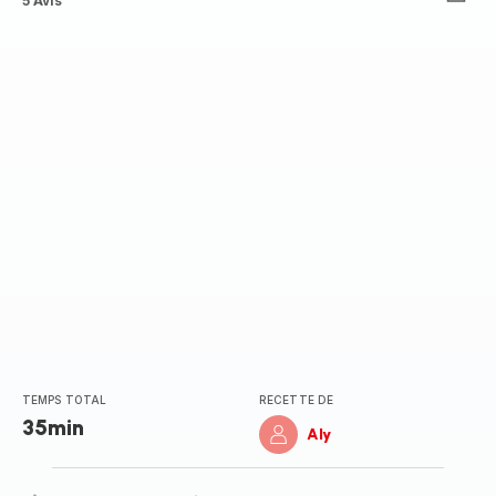
ratings.4.6
5 Avis
TEMPS TOTAL
RECETTE DE
35min
Aly