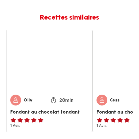
Recettes similaires
Fondant
Fondant
au
au
chocolat
chocolat
fondant
28min
Oliv
Cess
Fondant au chocolat fondant
Fondant au choco
Avis
1 Avis
Avis
1 Avis
5
5
étoiles
étoiles