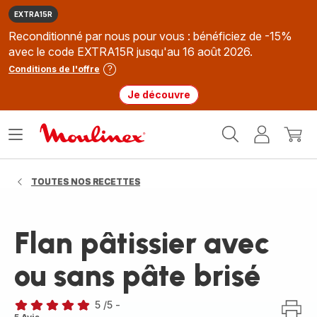
EXTRA15R
Reconditionné par nous pour vous : bénéficiez de -15%
avec le code EXTRA15R jusqu'au 16 août 2026.
Conditions de l'offre
Je découvre
Accueil
Ouvrir
Mon
Mon
Moulinex
le
compte
panie
menu
TOUTES NOS RECETTES
Flan pâtissier avec
ou sans pâte brisé
5
/5
-