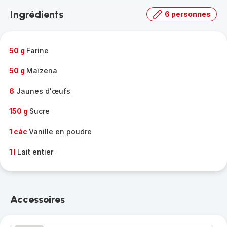
la
Ingrédients
6 personnes
gamme
complète
-
50 g
Farine
50 g
Maïzena
6
Jaunes d'œufs
150 g
Sucre
1 càc
Vanille en poudre
1 l
Lait entier
Accessoires