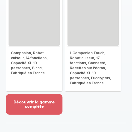
Companion, Robot
I-Companion Touch,
cuiseur, 14 fonctions,
Robot cuiseur, 17
Capacité XL 10
fonctions, Connecté,
personnes, Blanc,
Recettes sur l’écran,
Fabriqué en France
Capacité XL 10
personnes, Eucalyptus,
Fabriqué en France
Découvrir la gamme
complète
Voir
plus...
-
Découvrir