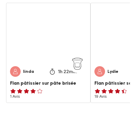
Flan
Flan
pâtissier
pâtissier
sur
sans
pâte
pâte
brisée
1h 22min
linda
Lydie
Flan pâtissier sur pâte brisée
Flan pâtissier san
Avis
1 Avis
ratings.4.4
19 Avis
4
étoiles
(moyenne)