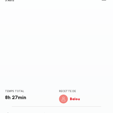
Avis
5 Avis
5
étoiles
(moyenne)
TEMPS TOTAL
RECETTE DE
8h 27min
Balou