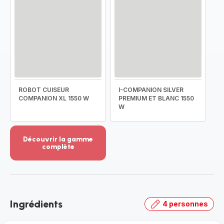
ROBOT CUISEUR
I-COMPANION SILVER
COMPANION XL 1550 W
PREMIUM ET BLANC 1550
W
Découvrir la gamme
complète
Voir
plus...
-
Découvrir
la
Ingrédients
4 personnes
gamme
complète