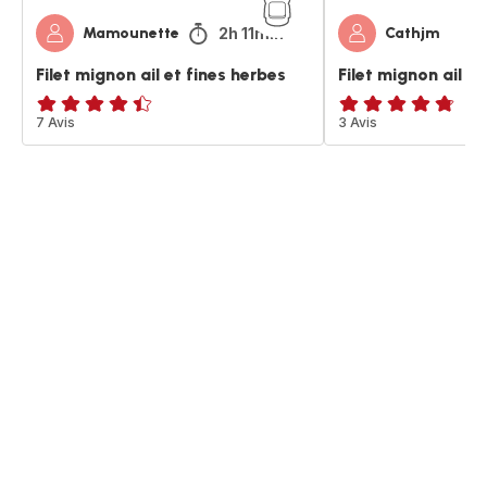
2h 11min
Mamounette
Cathjm
Filet mignon ail et fines herbes
Filet mignon ail et
ratings.4.4
7 Avis
ratings.4.7
3 Avis