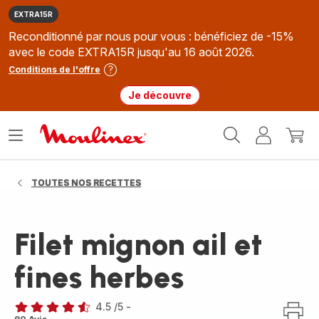
EXTRA15R
Reconditionné par nous pour vous : bénéficiez de -15%
avec le code EXTRA15R jusqu'au 16 août 2026.
Conditions de l'offre
Je découvre
Accueil
Ouvrir
Mon
Mon
Moulinex
le
compte
panie
menu
TOUTES NOS RECETTES
Filet mignon ail et
fines herbes
4.5
/5
-