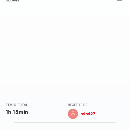
ratings.4.5
90 Avis
TEMPS TOTAL
RECETTE DE
1h 15min
mimi27