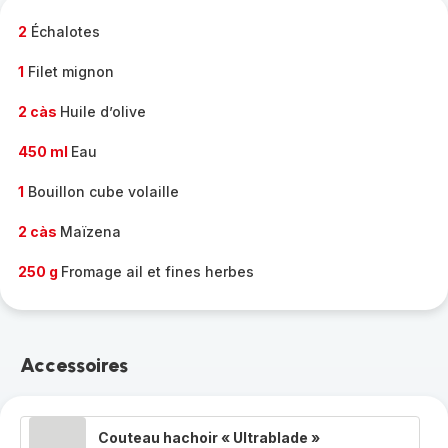
-
2
Échalotes
1
Filet mignon
2 càs
Huile d’olive
450 ml
Eau
1
Bouillon cube volaille
2 càs
Maïzena
250 g
Fromage ail et fines herbes
Accessoires
Couteau hachoir « Ultrablade »