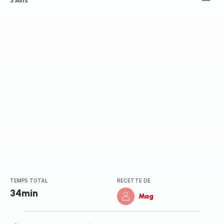
ratings.4.7
3 Avis
TEMPS TOTAL
RECETTE DE
34min
Mag