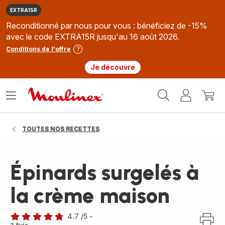
EXTRA15R
Reconditionné par nous pour vous : bénéficiez de -15%
avec le code EXTRA15R jusqu'au 16 août 2026.
Conditions de l'offre
Je découvre
Accueil
Ouvrir
Mon
Mon
Moulinex
le
compte
panie
menu
TOUTES NOS RECETTES
Épinards surgelés à
la crème maison
4.7
/5
-