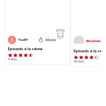
crème
crème
45min
Ysa89
Moulinex
Épinards à la crème
Épinards à la crè
ratings.4.5
11 Avis
ratings.4.3
39 Avis