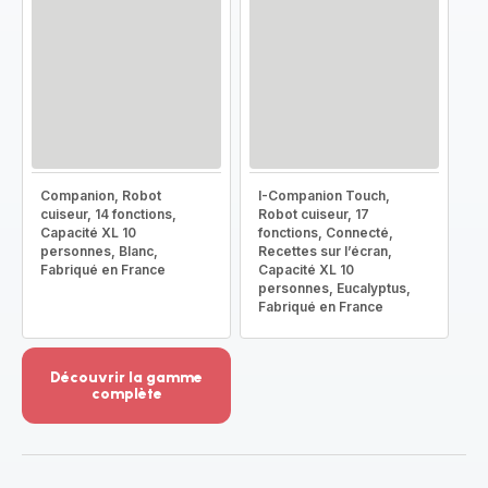
Companion, Robot
I-Companion Touch,
cuiseur, 14 fonctions,
Robot cuiseur, 17
Capacité XL 10
fonctions, Connecté,
personnes, Blanc,
Recettes sur l’écran,
Fabriqué en France
Capacité XL 10
personnes, Eucalyptus,
Fabriqué en France
Découvrir la gamme
complète
Voir
plus...
-
Découvrir