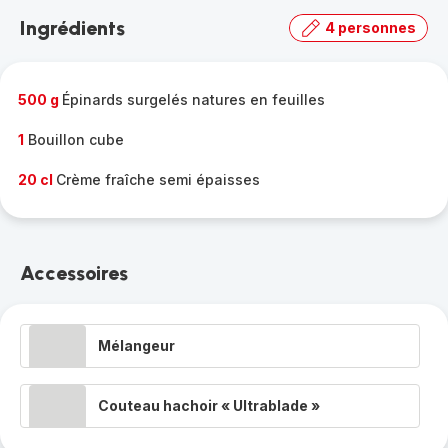
la
Ingrédients
4 personnes
gamme
complète
-
500 g
Épinards surgelés natures en feuilles
1
Bouillon cube
20 cl
Crème fraîche semi épaisses
Accessoires
Mélangeur
Couteau hachoir « Ultrablade »