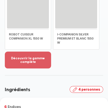
ROBOT CUISEUR
I-COMPANION SILVER
COMPANION XL 1550 W
PREMIUM ET BLANC 1550
W
Découvrir la gamme
complète
Voir
plus...
-
Découvrir
la
Ingrédients
4 personnes
gamme
complète
-
6
Endives