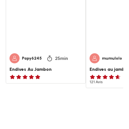
Au
au
Jambon
jambon
25min
Papy6245
mumulolo
Endives Au Jambon
Endives au jambo
ratings.NaN
ratings.4.6
121 Avis