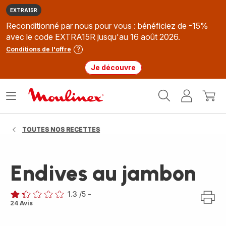
EXTRA15R
Reconditionné par nous pour vous : bénéficiez de -15%
avec le code EXTRA15R jusqu'au 16 août 2026.
Conditions de l'offre
Je découvre
Accueil
Ouvrir
Mon
Mon
Moulinex
le
compte
panie
menu
TOUTES NOS RECETTES
Endives au jambon
1.3
/5
-
ratings.1.3
24 Avis