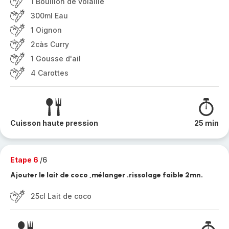
1 Bouillon de volaille
300ml Eau
1 Oignon
2càs Curry
1 Gousse d'ail
4 Carottes
Cuisson haute pression
25 min
Etape 6
/6
Ajouter le lait de coco ,mélanger .rissolage faible 2mn.
25cl Lait de coco