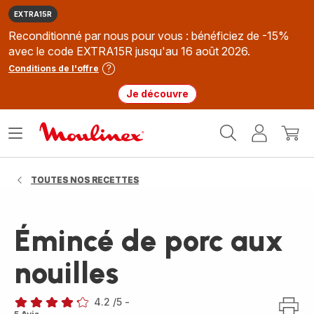
EXTRA15R
Reconditionné par nous pour vous : bénéficiez de -15%
avec le code EXTRA15R jusqu'au 16 août 2026.
Conditions de l'offre
Je découvre
Accueil
Ouvrir
Mon
Mon
Moulinex
le
compte
panie
menu
TOUTES NOS RECETTES
Émincé de porc aux
nouilles
4.2
/5
-