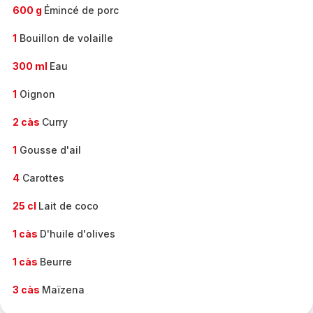
600 g
Émincé de porc
1
Bouillon de volaille
300 ml
Eau
1
Oignon
2 càs
Curry
1
Gousse d'ail
4
Carottes
25 cl
Lait de coco
1 càs
D'huile d'olives
1 càs
Beurre
3 càs
Maïzena