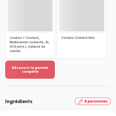
Cookeo + Connect,
Cookeo Connect Noir
Multicuiseur connecté, 6L
(2/6 pers.), balance de
cuisine
Découvrir la gamme
complète
Voir
plus...
-
Découvrir
la
Ingrédients
4 personnes
gamme
complète
-