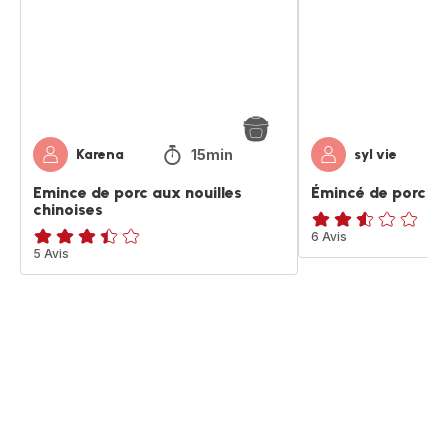
nouilles
poivrons
chinoises
15min
Karena
syl vie
Emince de porc aux nouilles
Émincé de porc a
chinoises
ratings.2.5
6 Avis
ratings.3.4
5 Avis