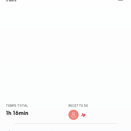
ratings.4.2
5 Avis
TEMPS TOTAL
RECETTE DE
1h 16min
Jp