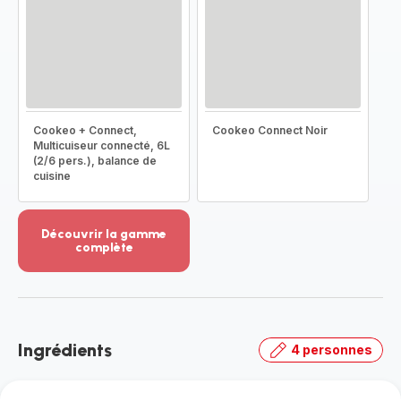
Cookeo + Connect,
Cookeo Connect Noir
Multicuiseur connecté, 6L
(2/6 pers.), balance de
cuisine
Découvrir la gamme
complète
Voir
plus...
-
Découvrir
la
Ingrédients
4 personnes
gamme
complète
-