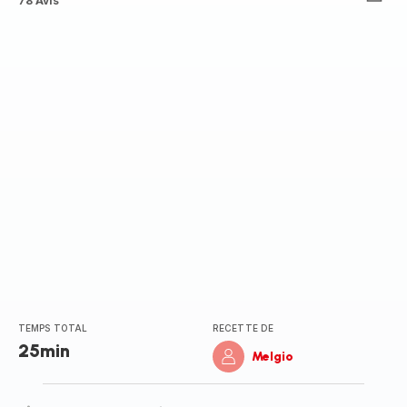
ratings.4.8
78 Avis
TEMPS TOTAL
RECETTE DE
25min
Melgio