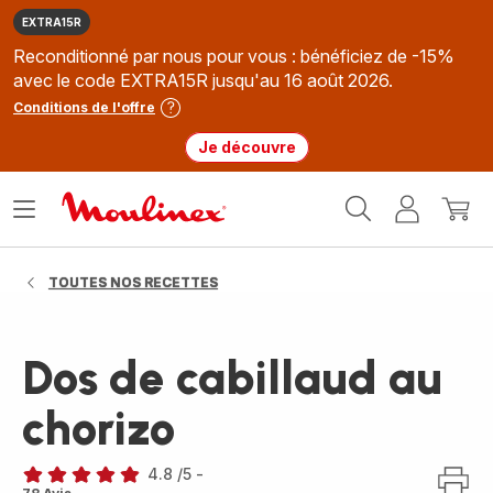
EXTRA15R
Reconditionné par nous pour vous : bénéficiez de -15%
avec le code EXTRA15R jusqu'au 16 août 2026.
Conditions de l'offre
Je découvre
Accueil
Ouvrir
Mon
Mon
Moulinex
le
compte
panie
menu
TOUTES NOS RECETTES
Dos de cabillaud au
chorizo
4.8
/5
-