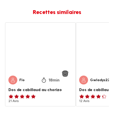
Recettes similaires
Dos
Dos
de
de
cabillaud
cabillaud
au
&
chorizo
chorizo
18min
Flo
Gwladys22
Dos de cabillaud au chorizo
Dos de cabillaud 
ratings.4.8
21 Avis
ratings.4.3
12 Avis