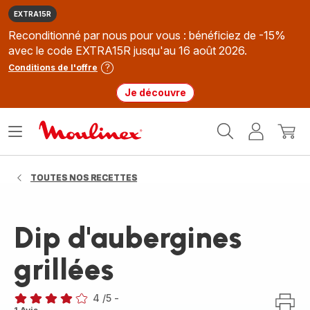
EXTRA15R
Reconditionné par nous pour vous : bénéficiez de -15%
avec le code EXTRA15R jusqu'au 16 août 2026.
Conditions de l'offre
Je découvre
Accueil
Ouvrir
Mon
Mon
Moulinex
le
compte
panie
menu
TOUTES NOS RECETTES
Dip d'aubergines
grillées
4
/5
-