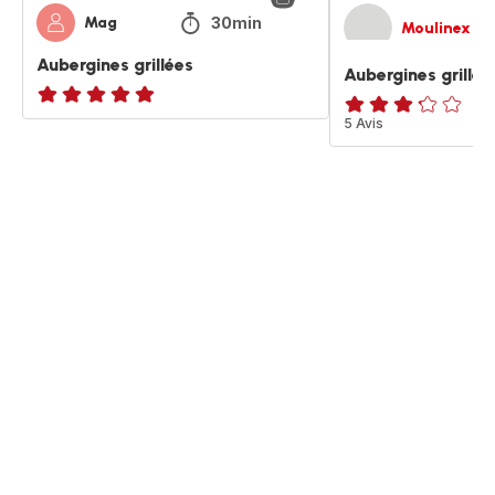
30min
Mag
Moulinex
Aubergines grillées
Aubergines grillée
Avis
ratings.3.2
5 Avis
5
étoiles
(moyenne)