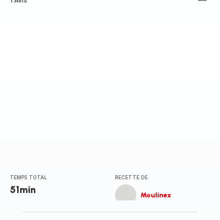
Avis
1 Avis
4
étoiles
(moyenne)
TEMPS TOTAL
RECETTE DE
51min
Moulinex