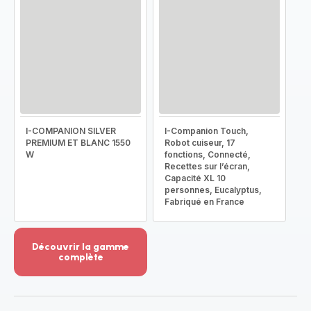
I-COMPANION SILVER
I-Companion Touch,
PREMIUM ET BLANC 1550
Robot cuiseur, 17
W
fonctions, Connecté,
Recettes sur l’écran,
Capacité XL 10
personnes, Eucalyptus,
Fabriqué en France
Découvrir la gamme
complète
Voir
plus...
-
Découvrir