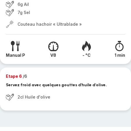
6g Ail
7g Sel
Couteau hachoir « Ultrablade »
Manual P
V8
- °C
1 min
Etape 6
/6
Servez froid avec quelques gouttes d'huile d'olive.
2cl Huile d'olive