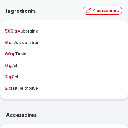
la
Ingrédients
4 personnes
gamme
complète
-
500 g
Aubergine
6 cl
Jus de citron
60 g
Tahini
6 g
Ail
7 g
Sel
2 cl
Huile d'olive
Accessoires