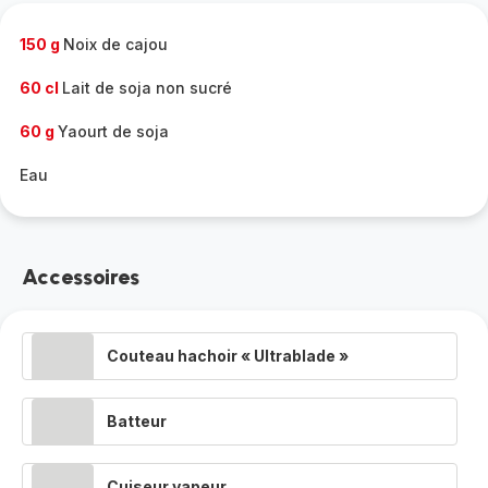
-
150 g
Noix de cajou
60 cl
Lait de soja non sucré
60 g
Yaourt de soja
Eau
Accessoires
Couteau hachoir « Ultrablade »
Batteur
Cuiseur vapeur