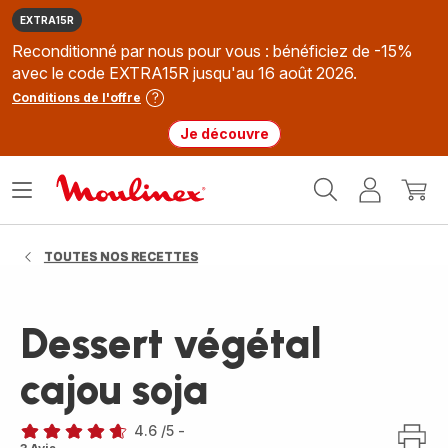
EXTRA15R
Reconditionné par nous pour vous : bénéficiez de -15%
avec le code EXTRA15R jusqu'au 16 août 2026.
Conditions de l'offre
Je découvre
Accueil
Ouvrir
Mon
Mon
Moulinex
le
compte
panie
menu
TOUTES NOS RECETTES
Dessert végétal
cajou soja
4.6
/5
-