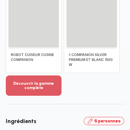
ROBOT CUISEUR CUSINE
I-COMPANION SILVER
COMPANION
PREMIUM ET BLANC 1550
W
Découvrir la gamme
complète
Voir
plus...
-
Découvrir
la
Ingrédients
6 personnes
gamme
complète