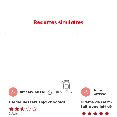
Recettes similaires
Crème
Crème
dessert
dessert
soja
au
chocolat
chocolat
au
lait
avec
lait
végétale
Umm
3h 25min
Bree13violette
Safiyya
Crème dessert soja chocolat
Crème dessert au
lait avec lait vég
ratings.2.5
2 Avis