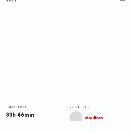
ratings.4.6
3 Avis
TEMPS TOTAL
RECETTE DE
33h 46min
Moulinex