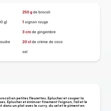
250 g
de brocoli
0 g)
1
oignon rouge
3 cm
de gingembre
poudre
20 cl
de crème de coco
sel
brocoli en petites fleurettes. Eplucher et couper la
s. Eplucher et émincer finement l’oignon, l’ail et le
t dans un plat avec le curry, du sel et le piment en