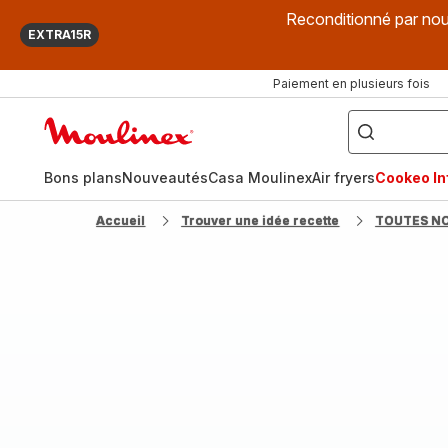
Reconditionné par nou
EXTRA15R
Paiement en plusieurs fois
["Que
recherchez-
Accueil
vous
?",
Moulinex
"Cookeo",
"Air
fryer",
Bons plans
Nouveautés
Casa Moulinex
Air fryers
Cookeo Inf
"Companion"]
Accueil
Trouver une idée recette
TOUTES N