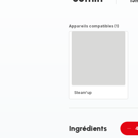
15
Appareils compatibles (1)
Steam'up
Ingrédients
4
Supp
per