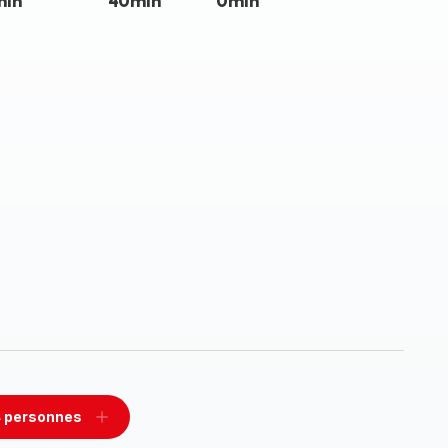
min
40min
0min
 personnes
rimer
Ajouter
sonnes
personnes