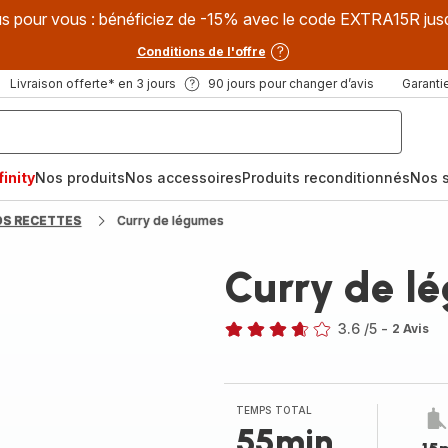
s pour vous : bénéficiez de -15% avec le code EXTRA15R jus
Conditions de l'offre
Livraison offerte* en 3 jours
90 jours pour changer d’avis
Garantie
inity
Nos produits
Nos accessoires
Produits reconditionnés
Nos s
OS RECETTES
Curry de légumes
Curry de l
3.6
/5
-
2 Avis
ratings.3.6
TEMPS TOTAL
55min