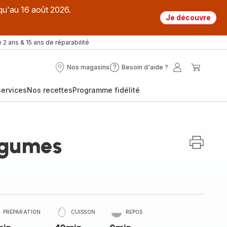
qu'au 16 août 2026.
Je découvre
 2 ans & 15 ans de réparabilité
Nos magasins
Besoin d'aide ?
Nos
Besoin
Mon
Mon
magasins
d'aide
compte
panier
ervices
Nos recettes
Programme fidélité
?
égumes
PRÉPARATION
CUISSON
REPOS