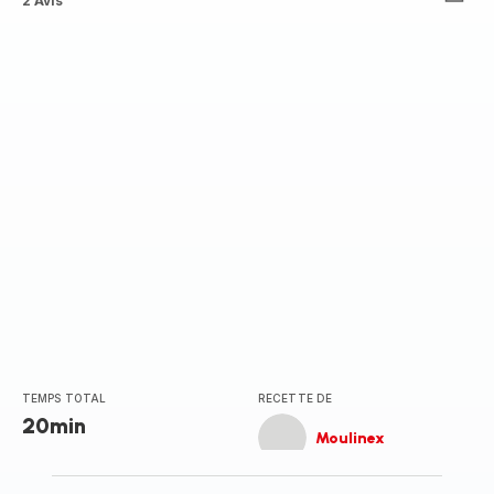
ratings.3.5
2 Avis
TEMPS TOTAL
RECETTE DE
20min
Moulinex