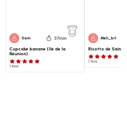
Réunion)
37min
Sam
Meli_brl
Cupcake banane (île de la
Risotto de Saint 
Réunion)
Avis
1 Avis
Avis
1 Avis
5
5
étoiles
étoiles
(moyenne)
(moyenne)