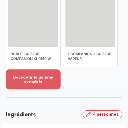
ROBOT CUISEUR
I-COMPANION + CUISEUR
COMPANION XL 1550 W
VAPEUR
Découvrir la gamme
complète
Voir
plus...
-
Découvrir
la
Ingrédients
4 personnes
gamme
complète
-