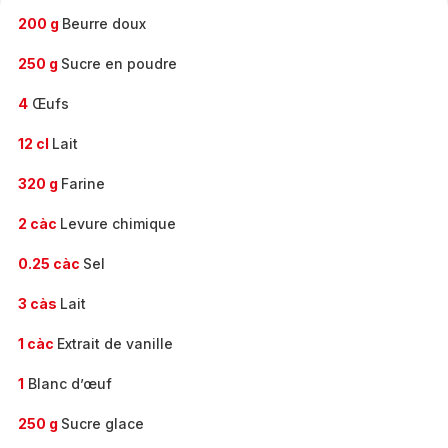
200 g
Beurre doux
250 g
Sucre en poudre
4
Œufs
12 cl
Lait
320 g
Farine
2 càc
Levure chimique
0.25 càc
Sel
3 càs
Lait
1 càc
Extrait de vanille
1
Blanc d’œuf
250 g
Sucre glace