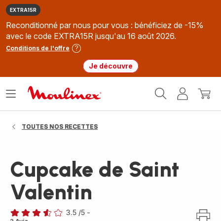
EXTRA15R
Reconditionné par nous pour vous : bénéficiez de -15%
avec le code EXTRA15R jusqu'au 16 août 2026.
Conditions de l'offre
Je découvre
Accueil
Ouvrir
Mon
Mon
Moulinex
le
compte
panie
menu
TOUTES NOS RECETTES
Cupcake de Saint
Valentin
3.5
/5
-