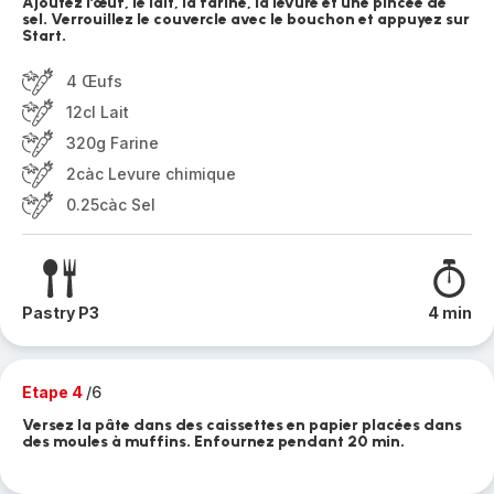
Ajoutez l’œuf, le lait, la farine, la levure et une pincée de
sel. Verrouillez le couvercle avec le bouchon et appuyez sur
Start.
4 Œufs
12cl Lait
320g Farine
2càc Levure chimique
0.25càc Sel
Pastry P3
4 min
Etape 4
/6
Versez la pâte dans des caissettes en papier placées dans
des moules à muffins. Enfournez pendant 20 min.