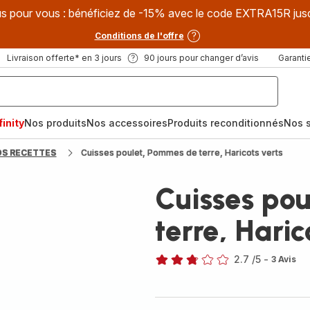
s pour vous : bénéficiez de -15% avec le code EXTRA15R jus
Conditions de l'offre
Livraison offerte* en 3 jours
90 jours pour changer d’avis
Garantie
inity
Nos produits
Nos accessoires
Produits reconditionnés
Nos s
OS RECETTES
Cuisses poulet, Pommes de terre, Haricots verts
Cuisses po
terre, Haric
2.7
/5
-
3 Avis
ratings.2.7