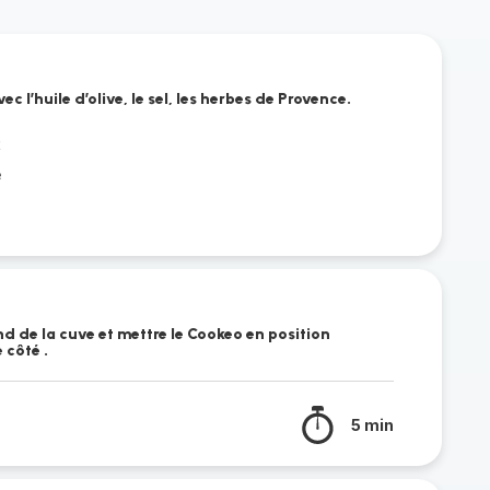
c l’huile d’olive, le sel, les herbes de Provence.
t
e
nd de la cuve et mettre le Cookeo en position
 côté .
5 min