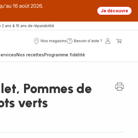
qu'au 16 août 2026.
Je découvre
 2 ans & 15 ans de réparabilité
Nos magasins
Besoin d'aide ?
Nos
Besoin
Mon
Mon
magasins
d'aide
compte
panier
ervices
Nos recettes
Programme fidélité
?
ulet, Pommes de
ots verts