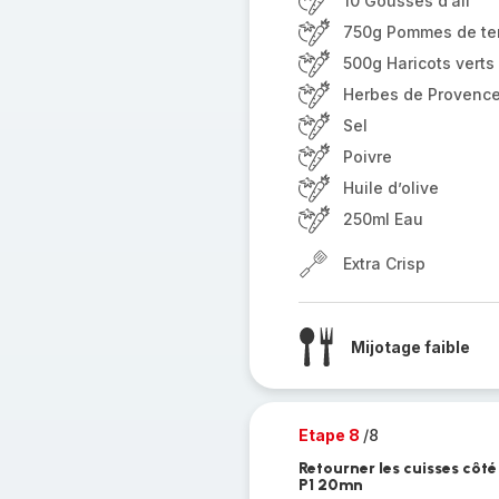
10 Gousses d’ail
750g Pommes de ter
500g Haricots verts
Herbes de Provenc
Sel
Poivre
Huile d’olive
250ml Eau
Extra Crisp
Mijotage faible
Etape 8
/8
Retourner les cuisses côté 
P1 20mn