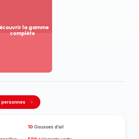
écouvrir la gamme
complète
ir
us...
couvrir
amme
mplète
 personnes
rimer
Ajouter
sonnes
personnes
10
Gousses d’ail