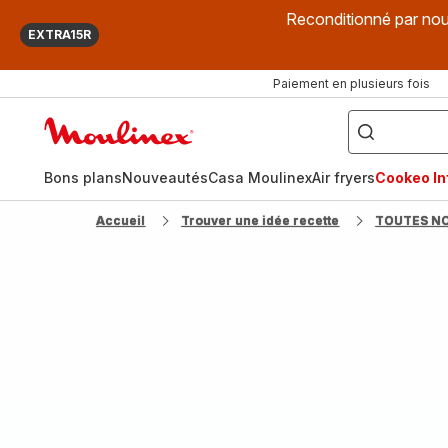
Reconditionné par nou
EXTRA15R
Paiement en plusieurs fois
["Que
recherchez-
Accueil
vous
?",
Moulinex
"Cookeo",
"Air
fryer",
Bons plans
Nouveautés
Casa Moulinex
Air fryers
Cookeo Inf
"Companion"]
Accueil
Trouver une idée recette
TOUTES N