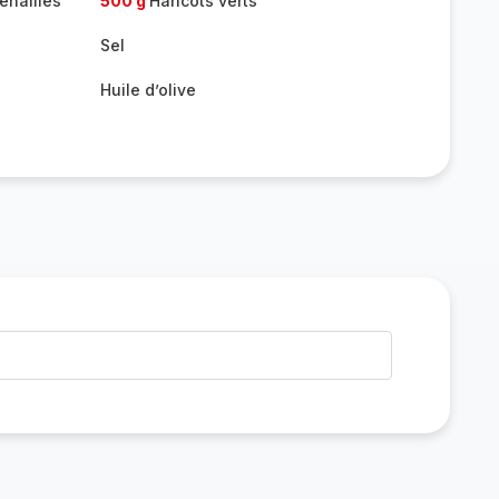
enailles
500 g
Haricots verts
Sel
Huile d’olive