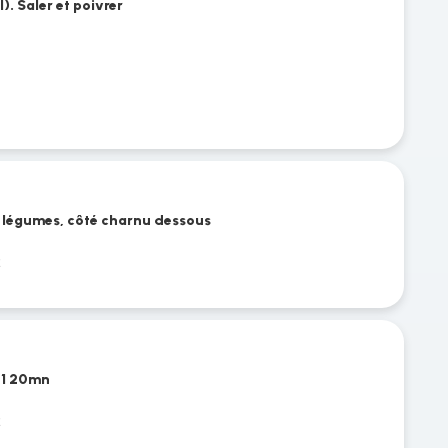
). Saler et poivrer
es légumes, côté charnu dessous
t
 P1 20mn
t