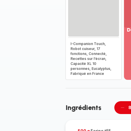
D
Vo
I-Companion Touch,
pl
Robot cuiseur, 17
-
fonctions, Connecté,
Dé
Recettes sur l’écran,
Capacité XL 10
la
personnes, Eucalyptus,
g
Fabriqué en France
co
-
Ingrédients
8
Supp
pièc
500 g
Farine t55