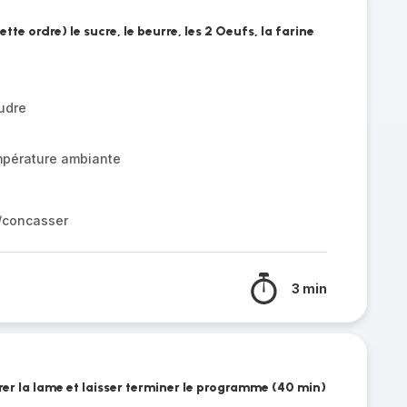
tte ordre) le sucre, le beurre, les 2 Oeufs, la farine
udre
mpérature ambiante
r/concasser
3 min
irer la lame et laisser terminer le programme (40 min)