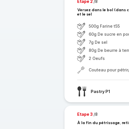
Etape 2
/8
Versez dans le bol (dans ce
et le sel
500g Farine t55
60g De sucre en po
7g De sel
80g De beurre à te
2 Oeufs
Couteau pour pétri
Pastry P1
Etape 3
/8
À la fin du pétrissage, ret