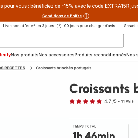
s pour vous : bénéficiez de -15% avec le code EXTRA15R jus
Conditions de l'offre
Livraison offerte* en 3 jours
90 jours pour changer d’avis
Garantie
inity
Nos produits
Nos accessoires
Produits reconditionnés
Nos s
OS RECETTES
Croissants briochés portugais
Croissants 
4.7
/5
-
11 Avis
ratings.4.7
TEMPS TOTAL
1h 46min