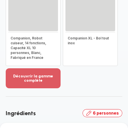
Companion, Robot
Companion XL - Bol tout
cuiseur, 14 fonctions,
inox
Capacité XL 10
personnes, Blanc,
Fabriqué en France
Découvrir la gamme
complète
Voir
plus...
-
Découvrir
la
Ingrédients
6 personnes
gamme
complète
-