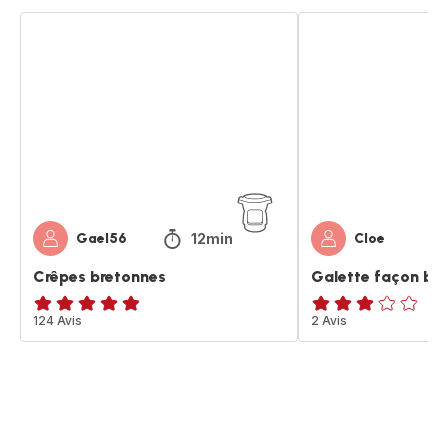
Crêpes
Galette
bretonnes
façon
bretonne
12min
Gael56
Cloe
Crêpes bretonnes
Galette façon br
ratings.4.8
124 Avis
Avis
2 Avis
3
étoiles
(moyenne)