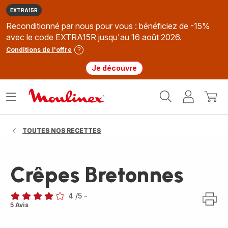
EXTRA15R
Reconditionné par nous pour vous : bénéficiez de -15%
avec le code EXTRA15R jusqu'au 16 août 2026.
Conditions de l'offre
Je découvre
Accueil
Ouvrir
Mon
Mon
Moulinex
le
compte
panie
menu
TOUTES NOS RECETTES
Crêpes Bretonnes
4
/5
-
Avis
5 Avis
4
étoiles