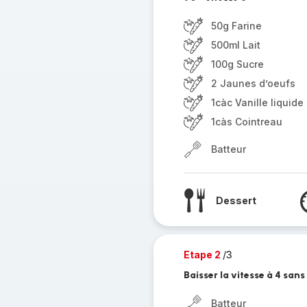
50g Farine
500ml Lait
100g Sucre
2 Jaunes d’oeufs
1càc Vanille liquide
1càs Cointreau
Batteur
Dessert
Etape 2
/3
Baisser la vitesse à 4 san
Batteur