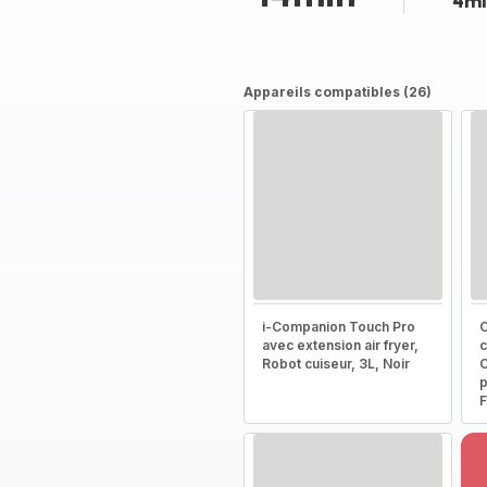
4mi
Appareils compatibles (26)
i-Companion Touch Pro
C
avec extension air fryer,
c
Robot cuiseur, 3L, Noir
C
p
F