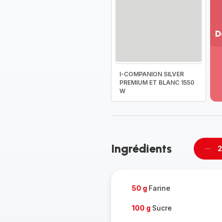
D
Vo
pl
-
I-COMPANION SILVER
Dé
PREMIUM ET BLANC 1550
W
la
g
co
-
Ingrédients
2
Supp
per
50 g
Farine
100 g
Sucre