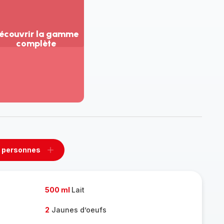
écouvrir la gamme
complète
ir
us...
couvrir
amme
mplète
 personnes
rimer
Ajouter
sonnes
personnes
500 ml
Lait
2
Jaunes d’oeufs