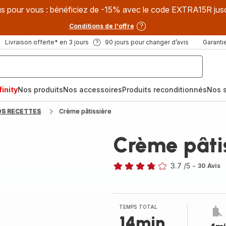
s pour vous : bénéficiez de -15% avec le code EXTRA15R jus
Conditions de l'offre
Livraison offerte* en 3 jours
90 jours pour changer d’avis
Garantie
inity
Nos produits
Nos accessoires
Produits reconditionnés
Nos s
OS RECETTES
Crème pâtissière
Crème pâti
3.7
/5
-
30 Avis
ratings.3.7
TEMPS TOTAL
14min