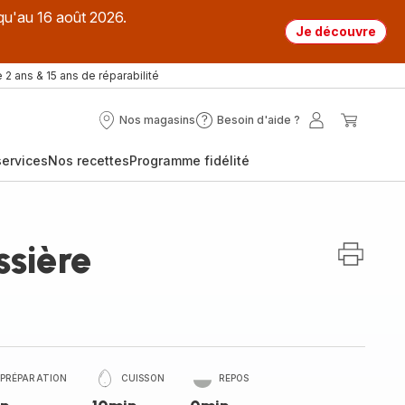
qu'au 16 août 2026.
Je découvre
 2 ans & 15 ans de réparabilité
Nos magasins
Besoin d'aide ?
Nos
Besoin
Mon
Mon
magasins
d'aide
compte
panier
ervices
Nos recettes
Programme fidélité
?
ssière
PRÉPARATION
CUISSON
REPOS