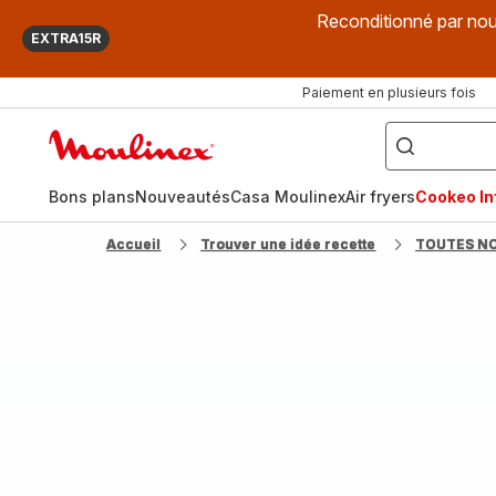
Reconditionné par nou
EXTRA15R
Paiement en plusieurs fois
["Que
recherchez-
Accueil
vous
?",
Moulinex
"Cookeo",
"Air
fryer",
Bons plans
Nouveautés
Casa Moulinex
Air fryers
Cookeo Inf
"Companion"]
Accueil
Trouver une idée recette
TOUTES N