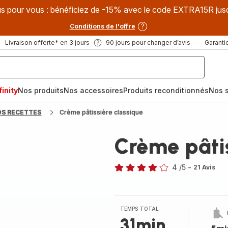
s pour vous : bénéficiez de -15% avec le code EXTRA15R jus
Conditions de l'offre
Livraison offerte* en 3 jours
90 jours pour changer d’avis
Garantie
inity
Nos produits
Nos accessoires
Produits reconditionnés
Nos s
OS RECETTES
Crème pâtissière classique
Crème pâtis
4
/5
-
21 Avis
Avis
4
étoiles
(moyenne)
TEMPS TOTAL
31min