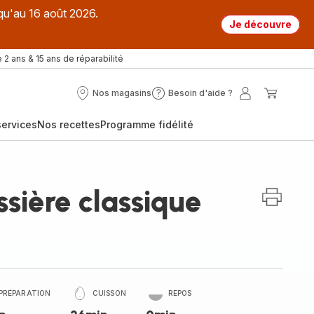
qu'au 16 août 2026.
Je découvre
 2 ans & 15 ans de réparabilité
Nos magasins
Besoin d'aide ?
Nos
Besoin
Mon
Mon
magasins
d'aide
compte
panier
ervices
Nos recettes
Programme fidélité
?
sière classique
PRÉPARATION
CUISSON
REPOS