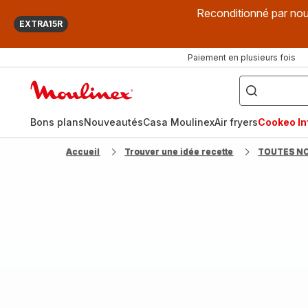
Reconditionné par nou
EXTRA15R
Paiement en plusieurs fois
["Que
recherchez-
Accueil
vous
?",
Moulinex
"Cookeo",
"Air
fryer",
Bons plans
Nouveautés
Casa Moulinex
Air fryers
Cookeo Inf
"Companion"]
Accueil
Trouver une idée recette
TOUTES N