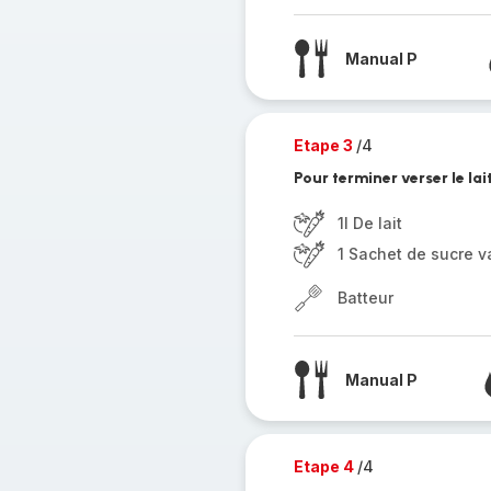
Manual P
Etape 3
/4
Pour terminer verser le lait
1l De lait
1 Sachet de sucre v
Batteur
Manual P
Etape 4
/4