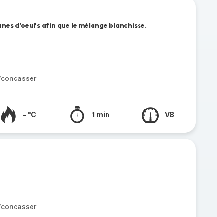
aunes d’oeufs afin que le mélange blanchisse.
r/concasser
- °C
1 min
V8
r/concasser