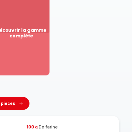
écouvrir la gamme
complète
ir
us...
couvrir
amme
mplète
 pièces
rimer
Ajouter
es
pièces
100 g
De farine