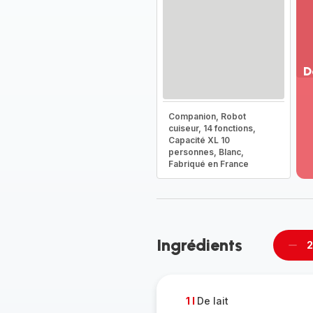
D
Vo
pl
Companion, Robot
-
cuiseur, 14 fonctions,
Dé
Capacité XL 10
personnes, Blanc,
la
Fabriqué en France
g
co
-
Ingrédients
2
Supp
pièc
1 l
De lait