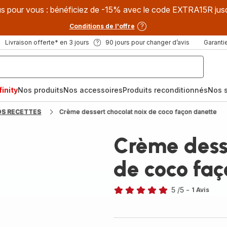
s pour vous : bénéficiez de -15% avec le code EXTRA15R jus
Conditions de l'offre
Livraison offerte* en 3 jours
90 jours pour changer d’avis
Garantie
inity
Nos produits
Nos accessoires
Produits reconditionnés
Nos s
OS RECETTES
Crème dessert chocolat noix de coco façon danette
Crème desse
de coco fa
5
/5
-
1 Avis
Avis
5
étoiles