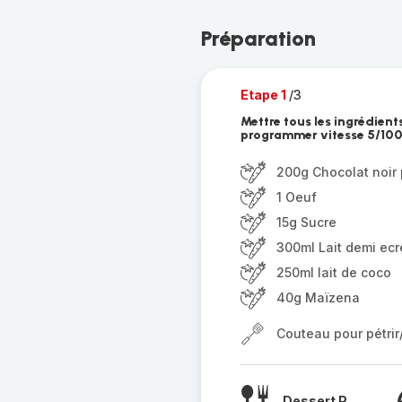
Préparation
Etape 1
/3
Mettre tous les ingrédients
programmer vitesse 5/100
200g Chocolat noir 
1 Oeuf
15g Sucre
300ml Lait demi ec
250ml lait de coco
40g Maïzena
Couteau pour pétri
Dessert P