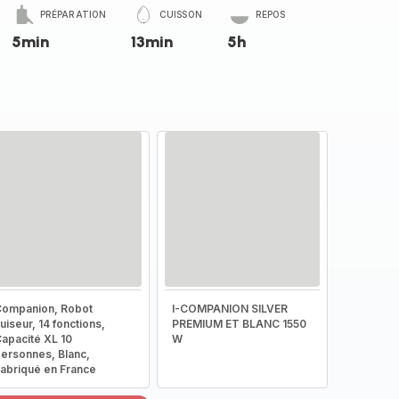
PRÉPARATION
CUISSON
REPOS
5min
13min
5h
ompanion, Robot
I-COMPANION SILVER
uiseur, 14 fonctions,
PREMIUM ET BLANC 1550
apacité XL 10
W
ersonnes, Blanc,
abriqué en France