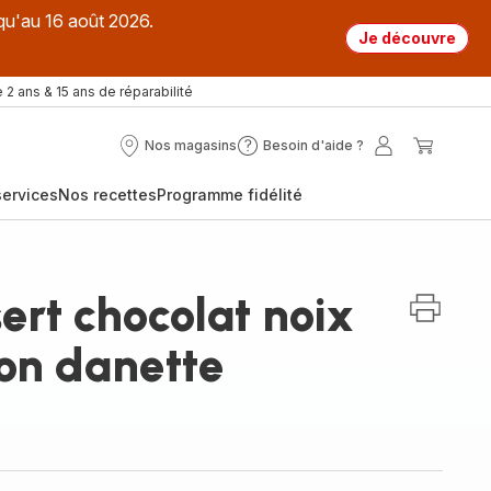
qu'au 16 août 2026.
Je découvre
 2 ans & 15 ans de réparabilité
Nos magasins
Besoin d'aide ?
Nos
Besoin
Mon
Mon
magasins
d'aide
compte
panier
ervices
Nos recettes
Programme fidélité
?
rt chocolat noix
çon danette