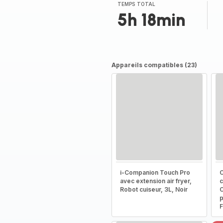
(moyenne)
TEMPS TOTAL
5h 18min
Appareils compatibles (23)
i-Companion Touch Pro
C
avec extension air fryer,
c
Robot cuiseur, 3L, Noir
C
p
F