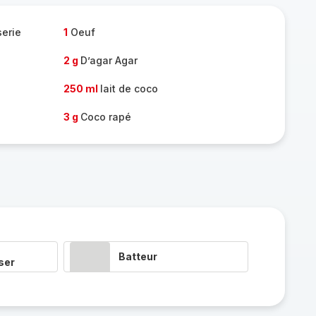
serie
1
Oeuf
2 g
D’agar Agar
250 ml
lait de coco
3 g
Coco rapé
Batteur
ser