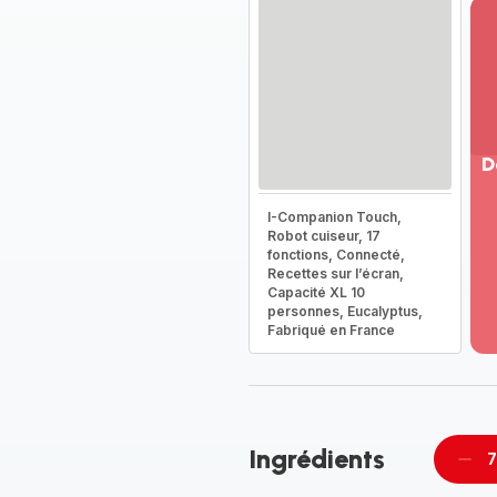
D
Vo
I-Companion Touch,
pl
Robot cuiseur, 17
-
fonctions, Connecté,
Dé
Recettes sur l’écran,
Capacité XL 10
la
personnes, Eucalyptus,
g
Fabriqué en France
co
-
Ingrédients
7
Supp
pièc