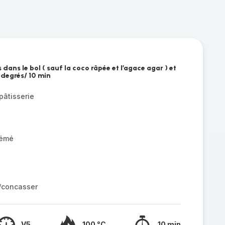
 dans le bol ( sauf la coco râpée et l’agace agar ) et
degrés/ 10 min
pâtisserie
rémé
r/concasser
V5
100 °C
10 min