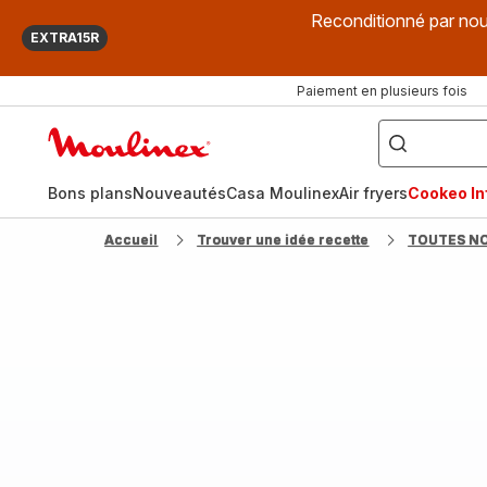
Reconditionné par nou
EXTRA15R
Paiement en plusieurs fois
["Que
recherchez-
Accueil
vous
?",
Moulinex
"Cookeo",
"Air
fryer",
Bons plans
Nouveautés
Casa Moulinex
Air fryers
Cookeo Inf
"Companion"]
Accueil
Trouver une idée recette
TOUTES N