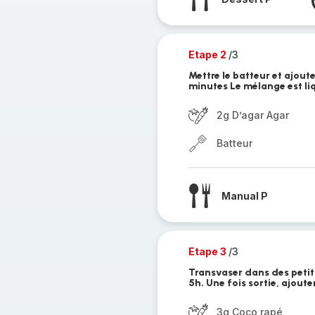
Etape 2
/3
Mettre le batteur et ajout
minutes Le mélange est li
2g D’agar Agar
Batteur
Manual P
Etape 3
/3
Transvaser dans des petit
5h. Une fois sortie, ajout
3g Coco rapé