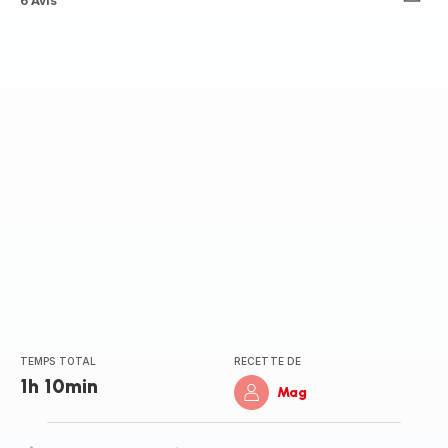
ratings.4.4
6 Avis
TEMPS TOTAL
RECETTE DE
1h 10min
Mag