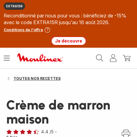
EXTRA15R
Reconditionné par nous pour vous : bénéficiez de -15%
avec le code EXTRA15R jusqu'au 16 août 2026.
Conditions de l'offre
Je découvre
Accueil
Ouvrir
Mon
Mon
Moulinex
le
compte
panie
menu
TOUTES NOS RECETTES
Crème de marron
maison
4.4
/5
-