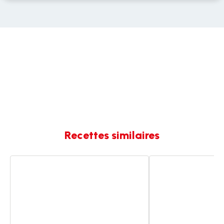
Recettes similaires
Crème
Crème
de
de
marron
marrons