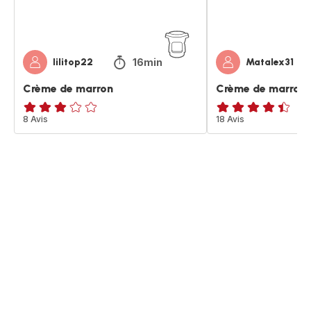
16min
lilitop22
Matalex31
Crème de marron
Crème de marron
Avis
8 Avis
ratings.4.4
18 Avis
3
étoiles
(moyenne)