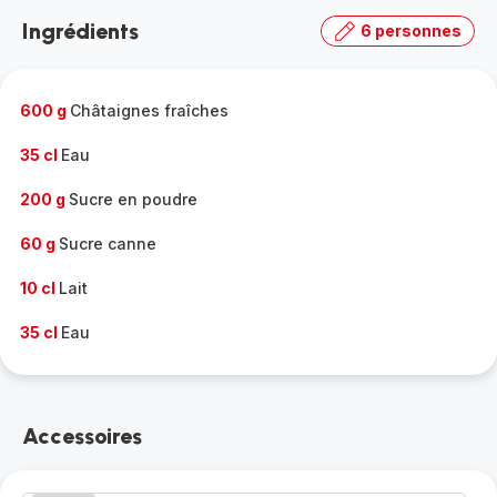
la
Ingrédients
6 personnes
gamme
complète
-
600 g
Châtaignes fraîches
35 cl
Eau
200 g
Sucre en poudre
60 g
Sucre canne
10 cl
Lait
35 cl
Eau
Accessoires