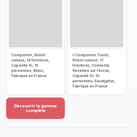
Companion, Robot
I-Companion Touch,
cuiseur, 14 fonctions,
Robot cuiseur, 17
Capacité XL 10
fonctions, Connecté,
personnes, Blanc,
Recettes sur l’écran,
Fabriqué en France
Capacité XL 10
personnes, Eucalyptus,
Fabriqué en France
Découvrir la gamme
complète
Voir
plus...
-
Découvrir