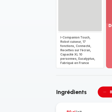
D
Vo
I-Companion Touch,
pl
Robot cuiseur, 17
-
fonctions, Connecté,
Dé
Recettes sur l’écran,
Capacité XL 10
la
personnes, Eucalyptus,
g
Fabriqué en France
co
-
Ingrédients
8
Supp
pièc
80 cl
lait