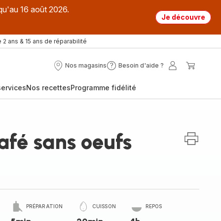
qu'au 16 août 2026.
Je découvre
 2 ans & 15 ans de réparabilité
Nos magasins
Besoin d'aide ?
Nos
Besoin
Mon
Mon
magasins
d'aide
compte
panier
ervices
Nos recettes
Programme fidélité
?
afé sans oeufs
PRÉPARATION
CUISSON
REPOS