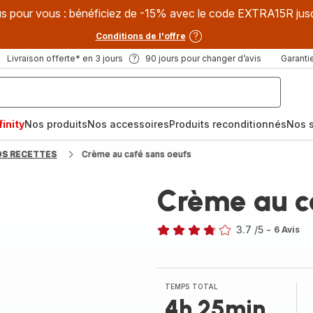
s pour vous : bénéficiez de -15% avec le code EXTRA15R jus
Conditions de l'offre
Livraison offerte* en 3 jours
90 jours pour changer d’avis
Garantie
inity
Nos produits
Nos accessoires
Produits reconditionnés
Nos s
OS RECETTES
Crème au café sans oeufs
Crème au c
3.7
/5
-
6 Avis
ratings.3.7
TEMPS TOTAL
4h 25min