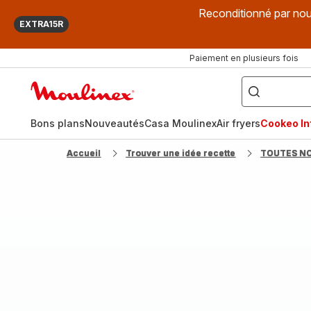
Reconditionné par nou
EXTRA15R
Paiement en plusieurs fois
["Que
recherchez-
Accueil
vous
?",
Moulinex
"Cookeo",
"Air
fryer",
Bons plans
Nouveautés
Casa Moulinex
Air fryers
Cookeo Inf
"Companion"]
Accueil
Trouver une idée recette
TOUTES N