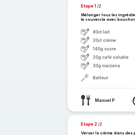
Etape 1
/2
Mélanger tous les ingrédie
le couvercle avec boucho
80cl lait
20cl crème
140g sucre
20g café soluble
30g maïzena
Batteur
Manuel P
Etape 2
/2
Verser la crème dans des p