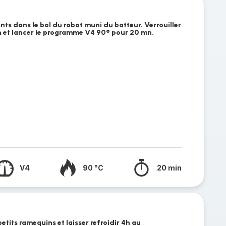
nts dans le bol du robot muni du batteur. Verrouiller
n et lancer le programme V4 90° pour 20 mn.
V4
90 °C
20 min
etits ramequins et laisser refroidir 4h au