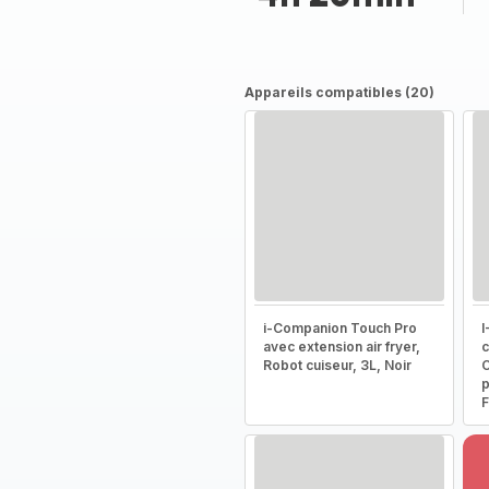
Appareils compatibles (20)
i-Companion Touch Pro
I
avec extension air fryer,
c
Robot cuiseur, 3L, Noir
C
p
F