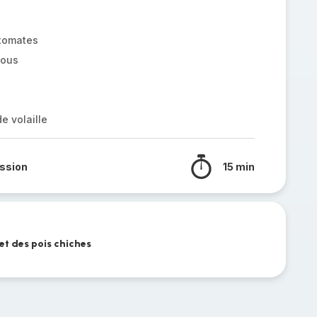
tomates
cous
e volaille
ssion
15 min
et des pois chiches