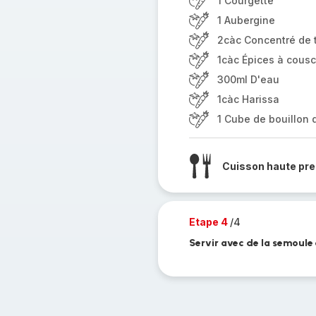
1 Courgette
1 Aubergine
2càc Concentré de 
1càc Épices à cous
300ml D'eau
1càc Harissa
1 Cube de bouillon d
Cuisson haute pre
Etape 4
/4
Servir avec de la semoule 