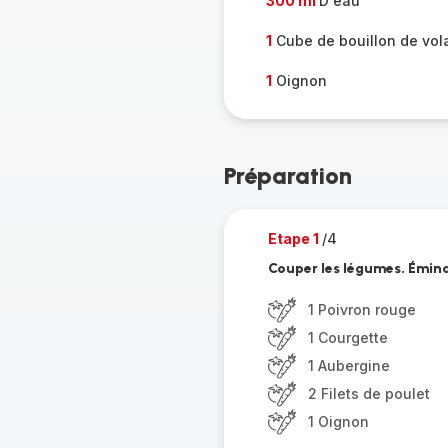
300 ml
D'eau
1
Cube de bouillon de vola
1
Oignon
Préparation
Etape 1
/4
Couper les légumes. Émincer
1 Poivron rouge
1 Courgette
1 Aubergine
2 Filets de poulet
1 Oignon