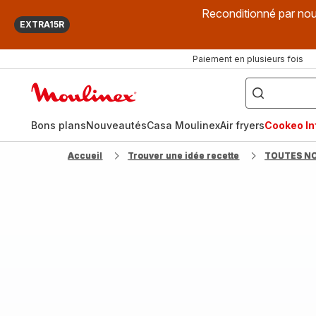
Reconditionné par nou
EXTRA15R
Paiement en plusieurs fois
["Que
recherchez-
Accueil
vous
?",
Moulinex
"Cookeo",
"Air
fryer",
Bons plans
Nouveautés
Casa Moulinex
Air fryers
Cookeo Inf
"Companion"]
Accueil
Trouver une idée recette
TOUTES N