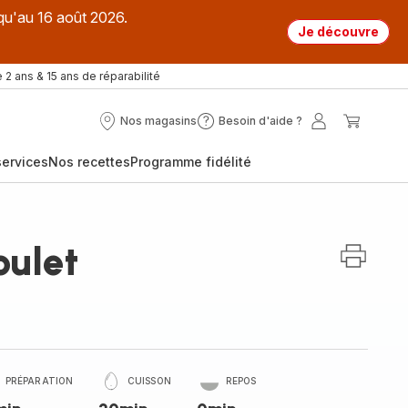
qu'au 16 août 2026.
Je découvre
 2 ans & 15 ans de réparabilité
Nos magasins
Besoin d'aide ?
Nos
Besoin
Mon
Mon
magasins
d'aide
compte
panier
ervices
Nos recettes
Programme fidélité
?
oulet
PRÉPARATION
CUISSON
REPOS