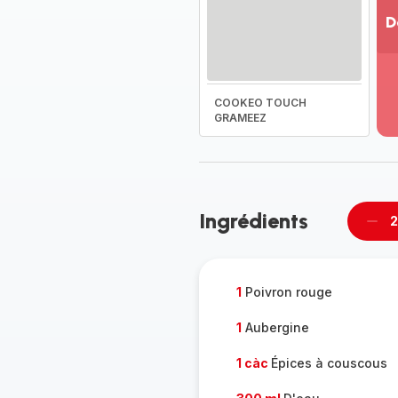
D
Vo
pl
-
COOKEO TOUCH
Dé
GRAMEEZ
la
g
co
-
Ingrédients
2
Supp
per
1
Poivron rouge
1
Aubergine
1 càc
Épices à couscous