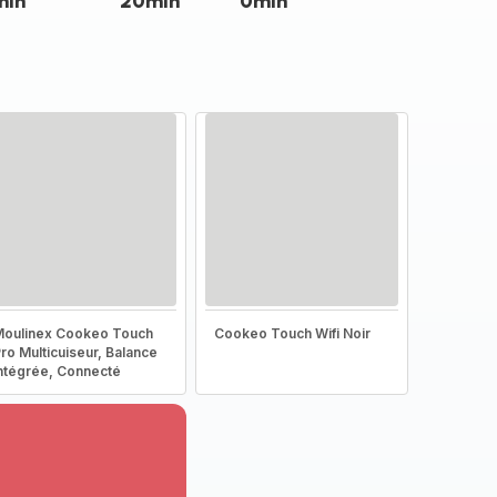
min
20min
0min
oulinex Cookeo Touch
Cookeo Touch Wifi Noir
ro Multicuiseur, Balance
ntégrée, Connecté