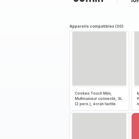
10
Appareils compatibles (20)
Cookeo Touch Mini,
M
Multicuiseur connecté, 3L
P
(2 pers.), écran tactile
i