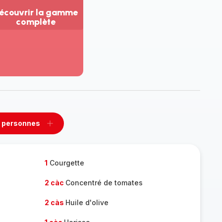
écouvrir la gamme
complète
ir
us...
couvrir
amme
mplète
 personnes
rimer
Ajouter
sonnes
personnes
1
Courgette
2 càc
Concentré de tomates
2 càs
Huile d'olive