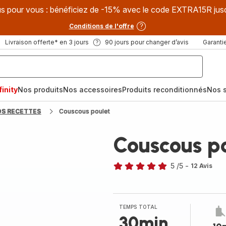
s pour vous : bénéficiez de -15% avec le code EXTRA15R jus
Conditions de l'offre
Livraison offerte* en 3 jours
90 jours pour changer d’avis
Garantie
inity
Nos produits
Nos accessoires
Produits reconditionnés
Nos s
OS RECETTES
Couscous poulet
Couscous p
5
/5
-
12 Avis
Avis
5
étoiles
(moyenne)
TEMPS TOTAL
30min