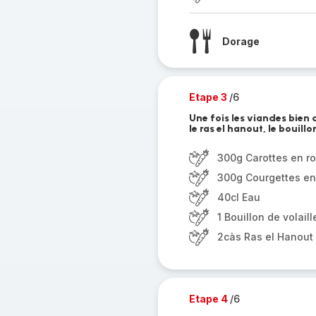
Dorage
Etape 3
/6
Une fois les viandes bien 
le ras el hanout, le bouillon
300g Carottes en r
300g Courgettes en
40cl Eau
1 Bouillon de volaill
2càs Ras el Hanout
Etape 4
/6