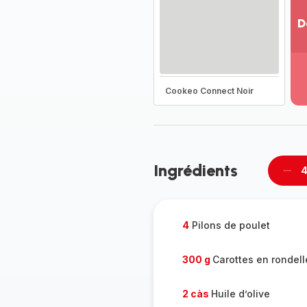
D
Vo
pl
-
Dé
Cookeo Connect Noir
la
g
co
-
Ingrédients
4
Supp
per
4
Pilons de poulet
300 g
Carottes en rondel
2 càs
Huile d’olive