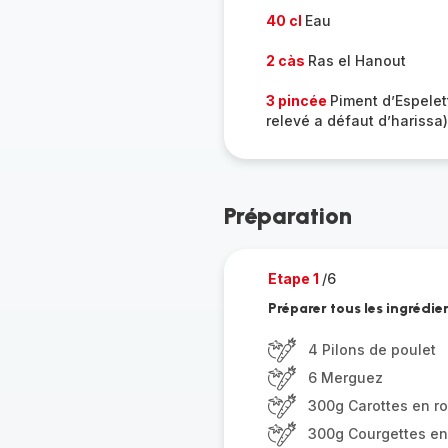
40 cl
Eau
2 càs
Ras el Hanout
3 pincée
Piment d’Espelet
relevé a défaut d’harissa)
Préparation
Etape 1
/6
Préparer tous les ingrédie
4 Pilons de poulet
6 Merguez
300g Carottes en r
300g Courgettes en