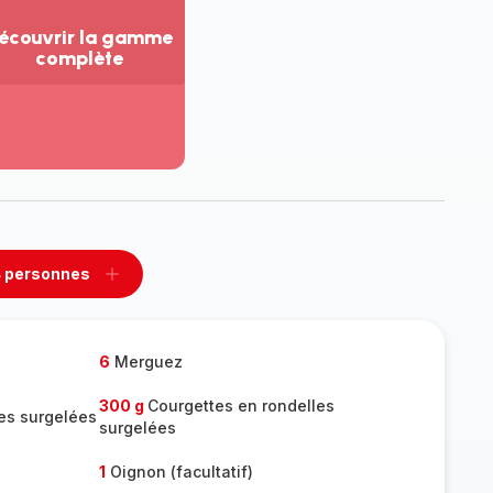
écouvrir la gamme
complète
ir
us...
couvrir
amme
mplète
 personnes
rimer
Ajouter
sonnes
personnes
6
Merguez
300 g
Courgettes en rondelles
les surgelées
surgelées
1
Oignon (facultatif)