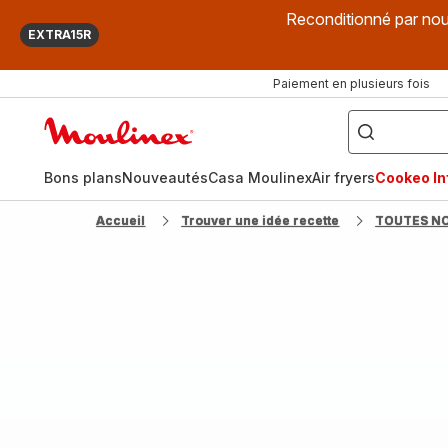
Reconditionné par nou
EXTRA15R
Paiement en plusieurs fois
["Que
recherchez-
Accueil
vous
?",
Moulinex
"Cookeo",
"Air
fryer",
Bons plans
Nouveautés
Casa Moulinex
Air fryers
Cookeo Inf
"Companion"]
Accueil
Trouver une idée recette
TOUTES N