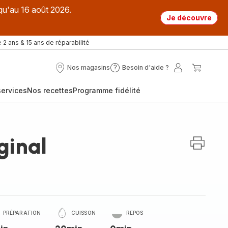
qu'au 16 août 2026.
Je découvre
 2 ans & 15 ans de réparabilité
Nos magasins
Besoin d'aide ?
Nos
Besoin
Mon
Mon
magasins
d'aide
compte
panier
ervices
Nos recettes
Programme fidélité
?
ginal
PRÉPARATION
CUISSON
REPOS