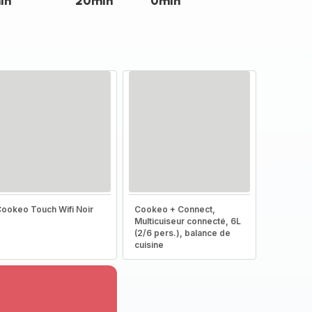
in
20min
0min
ookeo Touch Wifi Noir
Cookeo + Connect,
Multicuiseur connecté, 6L
(2/6 pers.), balance de
cuisine