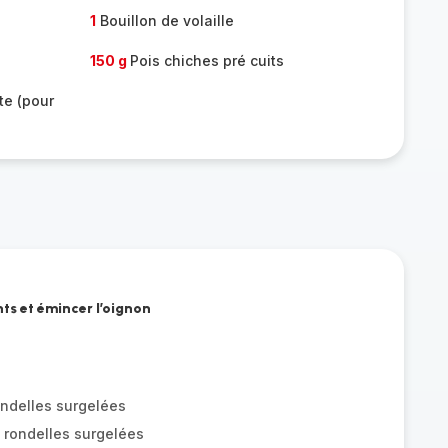
1
Bouillon de volaille
150 g
Pois chiches pré cuits
te (pour
nts et émincer l’oignon
ondelles surgelées
 rondelles surgelées