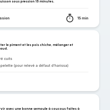
uisson sous pression 15 minutes.
ssion
15 min
uter le piment et les pois chiche, mélanger et
haud.
ré cuits
pelette (pour relevé a défaut d’harissa)
vir avec une bonne semoule à coucous faites à