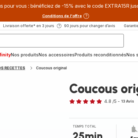
s pour vous : bénéficiez de -15% avec le code EXTRA15R jus
Conditions de l'offre
Livraison offerte* en 3 jours
90 jours pour changer d’avis
Garantie
inity
Nos produits
Nos accessoires
Produits reconditionnés
Nos s
OS RECETTES
Coucous original
Coucous ori
4.8
/5
-
13 Avis
ratings.4.8
TEMPS TOTAL
25min