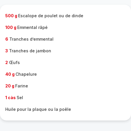
complète
-
500 g
Escalope de poulet ou de dinde
100 g
Emmental râpé
6
Tranches d’emmental
3
Tranches de jambon
2
Œufs
40 g
Chapelure
20 g
Farine
1 càs
Sel
Huile pour la plaque ou la poêle