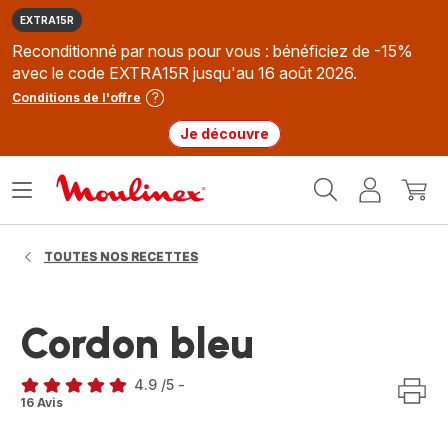
EXTRA15R
Reconditionné par nous pour vous : bénéficiez de -15%
avec le code EXTRA15R jusqu'au 16 août 2026.
Conditions de l'offre
Je découvre
Accueil
Ouvrir
Mon
Mon
Moulinex
le
compte
panie
menu
TOUTES NOS RECETTES
Cordon bleu
4.9
/5
-
ratings.4.9
16 Avis