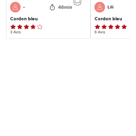
46min
-
Lili
Cordon bleu
Cordon bleu
ratings.3.7
3 Avis
ratings.4.8
6 Avis