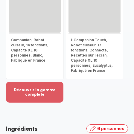
Companion, Robot
I-Companion Touch,
cuiseur, 14 fonctions,
Robot cuiseur, 17
Capacité XL 10
fonctions, Connecté,
personnes, Blanc,
Recettes sur l’écran,
Fabriqué en France
Capacité XL 10
personnes, Eucalyptus,
Fabriqué en France
Découvrir la gamme
complète
Voir
plus...
-
Découvrir
la
Ingrédients
6 personnes
gamme