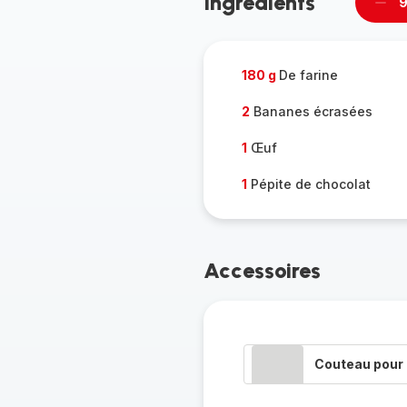
Ingrédients
9
Supp
pièc
180 g
De farine
2
Bananes écrasées
1
Œuf
1
Pépite de chocolat
Accessoires
Couteau pour 