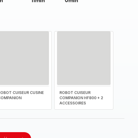
n
11min
0min
ROBOT CUISEUR CUSINE
ROBOT CUISEUR
COMPANION
COMPANION HF800 + 2
ACCESSOIRES