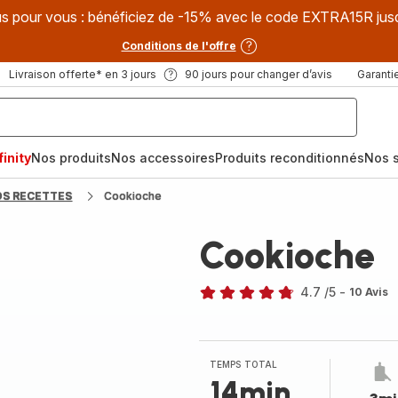
s pour vous : bénéficiez de -15% avec le code EXTRA15R jus
Conditions de l'offre
Livraison offerte* en 3 jours
90 jours pour changer d’avis
Garantie
inity
Nos produits
Nos accessoires
Produits reconditionnés
Nos s
OS RECETTES
Cookioche
Cookioche
4.7
/5
-
10 Avis
ratings.4.7
TEMPS TOTAL
14min