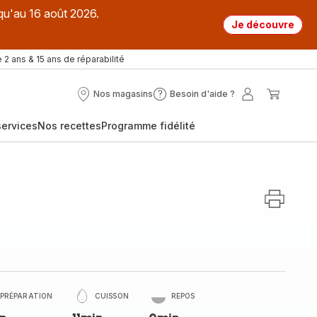
qu'au 16 août 2026.
Je découvre
 2 ans & 15 ans de réparabilité
Nos magasins
Besoin d'aide ?
Nos
Besoin
Mon
Mon
magasins
d'aide
compte
panier
ervices
Nos recettes
Programme fidélité
?
PRÉPARATION
CUISSON
REPOS