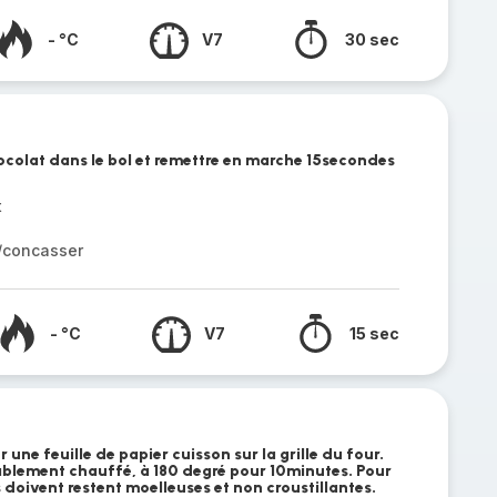
- °C
V7
30 sec
hocolat dans le bol et remettre en marche 15secondes
t
r/concasser
- °C
V7
15 sec
r une feuille de papier cuisson sur la grille du four.
lablement chauffé, à 180 degré pour 10minutes. Pour
s doivent restent moelleuses et non croustillantes.