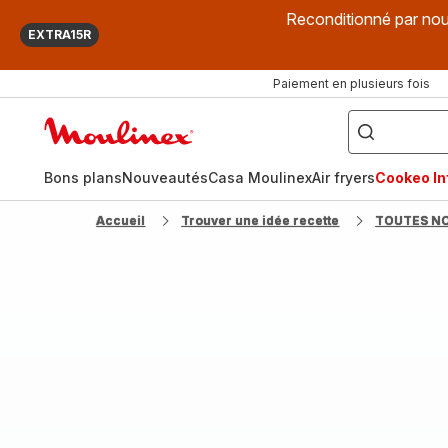
Reconditionné par nou
EXTRA15R
Paiement en plusieurs fois
["Que
recherchez-
Accueil
vous
?",
Moulinex
"Cookeo",
"Air
fryer",
Bons plans
Nouveautés
Casa Moulinex
Air fryers
Cookeo Inf
"Companion"]
Accueil
Trouver une idée recette
TOUTES N