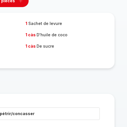
 pièces
rimer
Ajouter
es
pièces
1
Sachet de levure
1 càs
D'huile de coco
1 càs
De sucre
pétrir/concasser