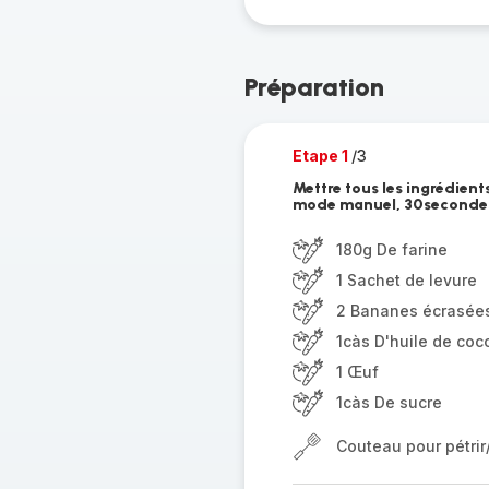
Préparation
Etape 1
/3
Mettre tous les ingrédients
mode manuel, 30secondes
180g De farine
1 Sachet de levure
2 Bananes écrasée
1càs D'huile de coc
1 Œuf
1càs De sucre
Couteau pour pétri