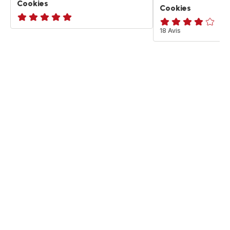
Cookies
Cookies
ratings.NaN
ratings.3.8
18 Avis