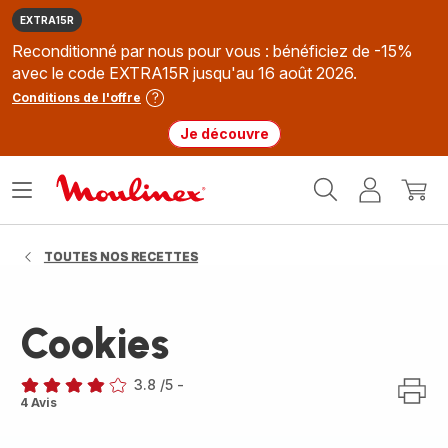
EXTRA15R
Reconditionné par nous pour vous : bénéficiez de -15%
avec le code EXTRA15R jusqu'au 16 août 2026.
Conditions de l'offre
Je découvre
Accueil
Ouvrir
Mon
Mon
Moulinex
le
compte
panie
menu
TOUTES NOS RECETTES
Cookies
3.8
/5
-
ratings.3.8
4 Avis