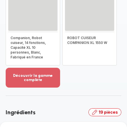
Companion, Robot
ROBOT CUISEUR
cuiseur, 14 fonctions,
COMPANION XL 1550 W
Capacité XL 10
personnes, Blanc,
Fabriqué en France
Découvrir la gamme
complète
Voir
plus...
-
Découvrir
la
Ingrédients
19 pièces
gamme
complète
-