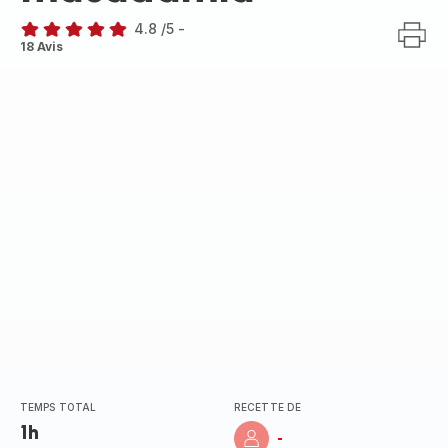
4.8
/5
-
ratings.4.8
18 Avis
TEMPS TOTAL
RECETTE DE
1h
-