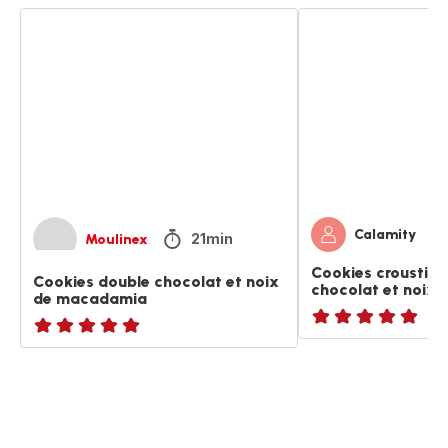
Cookies
Cookies
double
croustillants
chocolat
aux
et
chocolat
noix
et
de
noix
macadamia
Calamity
21min
Moulinex
Cookies croustill
Cookies double chocolat et noix
chocolat et noix
de macadamia
ratings.NaN
ratings.NaN