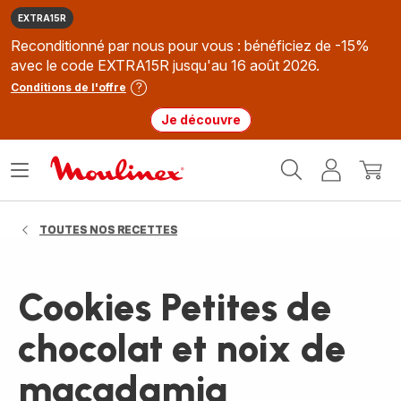
EXTRA15R
Reconditionné par nous pour vous : bénéficiez de -15%
avec le code EXTRA15R jusqu'au 16 août 2026.
Conditions de l'offre
Je découvre
Accueil
Ouvrir
Mon
Mon
Moulinex
le
compte
panie
menu
TOUTES NOS RECETTES
Cookies Petites de
chocolat et noix de
macadamia