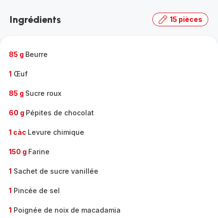
Découvrir
la
Ingrédients
15 pièces
gamme
complète
-
85 g
Beurre
1
Œuf
85 g
Sucre roux
60 g
Pépites de chocolat
1 càc
Levure chimique
150 g
Farine
1
Sachet de sucre vanillée
1
Pincée de sel
1
Poignée de noix de macadamia