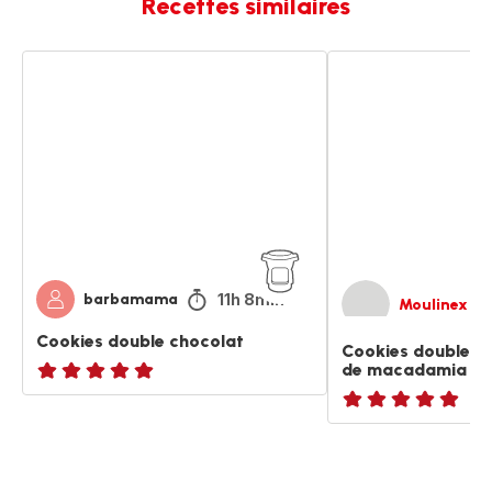
Recettes similaires
Cookies
Cookies
double
double
chocolat
chocolat
et
noix
de
macadamia
11h 8min
barbamama
Moulinex
Cookies double chocolat
Cookies double ch
de macadamia
ratings.NaN
ratings.NaN