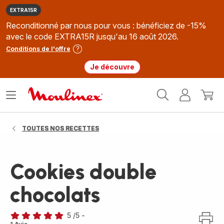
EXTRA15R
Reconditionné par nous pour vous : bénéficiez de -15%
avec le code EXTRA15R jusqu'au 16 août 2026.
Conditions de l'offre
Je découvre
Accueil
Ouvrir
Mon
Mon
Moulinex
le
compte
panie
menu
TOUTES NOS RECETTES
Cookies double
chocolats
5
/5
-