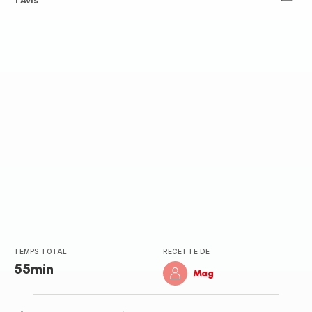
Avis
1 Avis
5
étoiles
(moyenne)
TEMPS TOTAL
RECETTE DE
55min
Mag