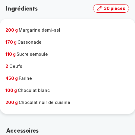
la
Ingrédients
30 pièces
gamme
complète
-
200 g
Margarine demi-sel
170 g
Cassonade
110 g
Sucre semoule
2
Oeufs
450 g
Farine
100 g
Chocolat blanc
200 g
Chocolat noir de cuisine
Accessoires