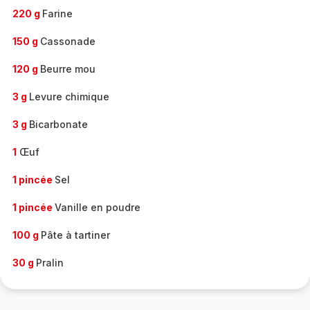
220 g
Farine
150 g
Cassonade
120 g
Beurre mou
3 g
Levure chimique
3 g
Bicarbonate
1
Œuf
1 pincée
Sel
1 pincée
Vanille en poudre
100 g
Pâte à tartiner
30 g
Pralin