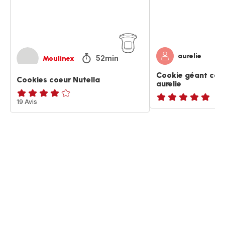
aurelie
aurelie
52min
Moulinex
Cookie géant cœur
Cookies coeur Nutella
aurelie
ratings.3.9
19 Avis
ratings.NaN