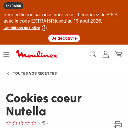
EXTRA15R
Reconditionné par nous pour vous : bénéficiez de -15%
avec le code EXTRA15R jusqu'au 16 août 2026.
Conditions de l'offre
Je découvre
Accueil
Ouvrir
Mon
Mon
Moulinex
le
compte
panie
menu
TOUTES NOS RECETTES
Cookies coeur
Nutella
-
/5
-