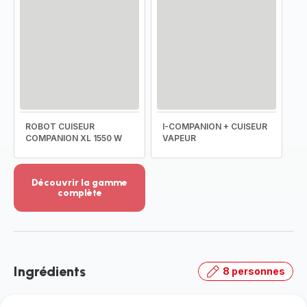
ROBOT CUISEUR
I-COMPANION + CUISEUR
COMPANION XL 1550 W
VAPEUR
Découvrir la gamme
complète
Voir
plus...
-
Découvrir
la
Ingrédients
8 personnes
gamme
complète
-