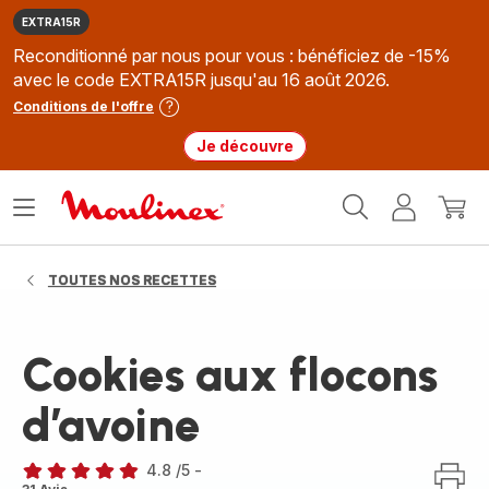
EXTRA15R
Reconditionné par nous pour vous : bénéficiez de -15%
avec le code EXTRA15R jusqu'au 16 août 2026.
Conditions de l'offre
Je découvre
Accueil
Ouvrir
Mon
Mon
Moulinex
le
compte
panie
menu
TOUTES NOS RECETTES
Cookies aux flocons
d’avoine
4.8
/5
-