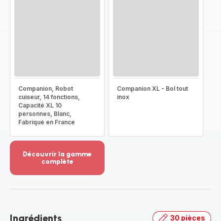
Companion, Robot
Companion XL - Bol tout
cuiseur, 14 fonctions,
inox
Capacité XL 10
personnes, Blanc,
Fabriqué en France
Découvrir la gamme
complète
Voir
plus...
-
Découvrir
la
Ingrédients
30 pièces
gamme