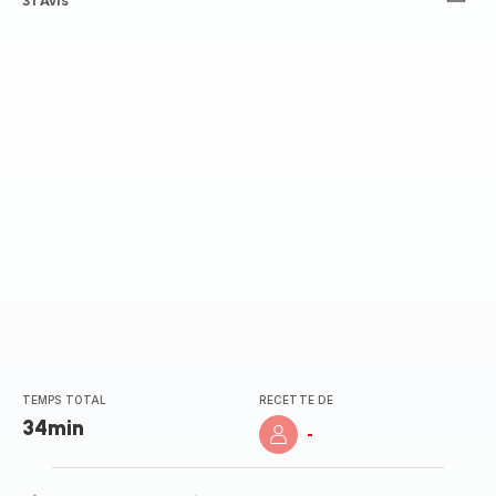
ratings.4.8
31 Avis
TEMPS TOTAL
RECETTE DE
34min
-