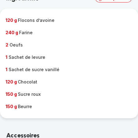
complète
-
120 g
Flocons d’avoine
240 g
Farine
2
Oeufs
1
Sachet de levure
1
Sachet de sucre vanillé
120 g
Chocolat
150 g
Sucre roux
150 g
Beurre
Accessoires