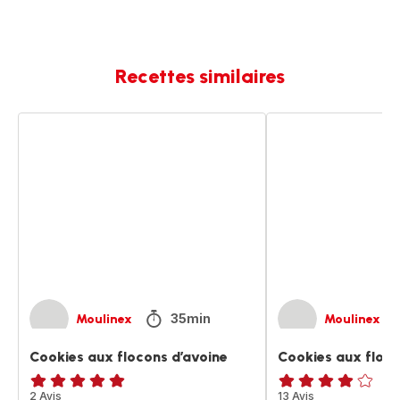
Recettes similaires
Cookies
Cookies
aux
aux
flocons
flocons
d’avoine
d’avoine
35min
Moulinex
Moulinex
Cookies aux flocons d’avoine
Cookies aux floco
Avis
2 Avis
ratings.3.9
13 Avis